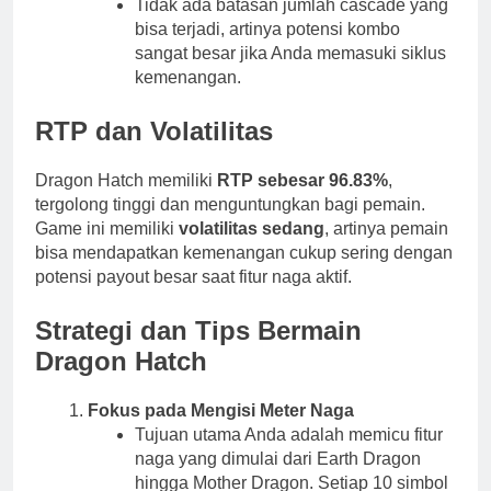
Tidak ada batasan jumlah cascade yang
bisa terjadi, artinya potensi kombo
sangat besar jika Anda memasuki siklus
kemenangan.
RTP dan Volatilitas
Dragon Hatch memiliki
RTP sebesar 96.83%
,
tergolong tinggi dan menguntungkan bagi pemain.
Game ini memiliki
volatilitas sedang
, artinya pemain
bisa mendapatkan kemenangan cukup sering dengan
potensi payout besar saat fitur naga aktif.
Strategi dan Tips Bermain
Dragon Hatch
Fokus pada Mengisi Meter Naga
Tujuan utama Anda adalah memicu fitur
naga yang dimulai dari Earth Dragon
hingga Mother Dragon. Setiap 10 simbol