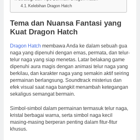
Kelebihan Dragon Hatch
Tema dan Nuansa Fantasi yang
Kuat Dragon Hatch
Dragon Hatch
membawa Anda ke dalam sebuah gua
naga yang dipenuhi dengan emas, permata, dan telur-
telur naga yang siap menetas. Latar belakang game
dipenuhi aura magis dengan animasi telur naga yang
berkilau, dan karakter naga yang semakin aktif seiring
permainan berlangsung. Soundtrack misterius dan
efek visual saat naga bangkit menambah ketegangan
sekaligus semangat bermain.
Simbol-simbol dalam permainan termasuk telur naga,
kristal berbagai warna, serta simbol naga kecil
masing-masing berperan penting dalam fitur-fitur
khusus.