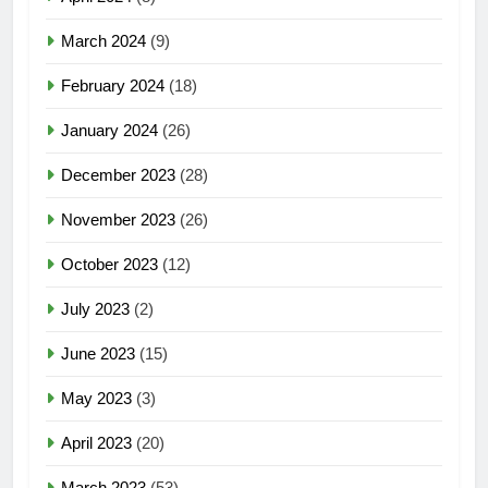
March 2024
(9)
February 2024
(18)
January 2024
(26)
December 2023
(28)
November 2023
(26)
October 2023
(12)
July 2023
(2)
June 2023
(15)
May 2023
(3)
April 2023
(20)
March 2023
(53)