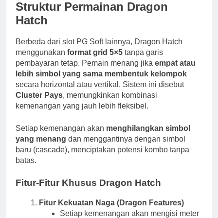
Struktur Permainan Dragon
Hatch
Berbeda dari slot PG Soft lainnya, Dragon Hatch
menggunakan
format grid 5×5
tanpa garis
pembayaran tetap. Pemain menang jika
empat atau
lebih simbol yang sama membentuk kelompok
secara horizontal atau vertikal. Sistem ini disebut
Cluster Pays
, memungkinkan kombinasi
kemenangan yang jauh lebih fleksibel.
Setiap kemenangan akan
menghilangkan simbol
yang menang
dan menggantinya dengan simbol
baru (cascade), menciptakan potensi kombo tanpa
batas.
Fitur-Fitur Khusus Dragon Hatch
Fitur Kekuatan Naga (Dragon Features)
Setiap kemenangan akan mengisi meter