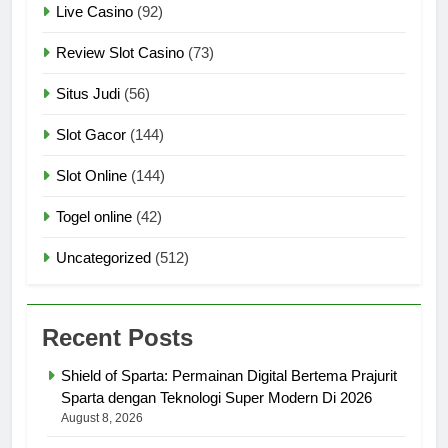
Live Casino
(92)
Review Slot Casino
(73)
Situs Judi
(56)
Slot Gacor
(144)
Slot Online
(144)
Togel online
(42)
Uncategorized
(512)
Recent Posts
Shield of Sparta: Permainan Digital Bertema Prajurit
Sparta dengan Teknologi Super Modern Di 2026
August 8, 2026