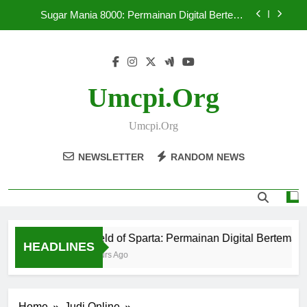
Skip
2026
Sugar Mania 8000: Permainan Digital Bertema
to
Permen dengan Visual Fitur Cerah dan Fitur Super
Modern
content
PHOENIX FEVER: Permainan Digital Bertema
Burung Phoenix dengan Teknologi Grafis Super
Modern Pada Tahun 2026
5 Rabbits Megaways: Permainan Digital Bertema
Kelinci dengan Visual Fantasi, Teknologi Super
Umcpi.org
Modern Di 2026
Shield of Sparta: Permainan Digital Bertema
Prajurit Sparta dengan Teknologi Super Modern Di
Umcpi.org
2026
Sugar Mania 8000: Permainan Digital Bertema
Permen dengan Visual Fitur Cerah dan Fitur Super
NEWSLETTER
RANDOM NEWS
Modern
PHOENIX FEVER: Permainan Digital Bertema
Burung Phoenix dengan Teknologi Grafis Super
Modern Pada Tahun 2026
5 Rabbits Megaways: Permainan Digital Bertema
Kelinci dengan Visual Fantasi, Teknologi Super
Modern Di 2026
Shield of Sparta: Permainan Digital Bertema Pra
HEADLINES
9 Hours Ago
Home
Judi Online