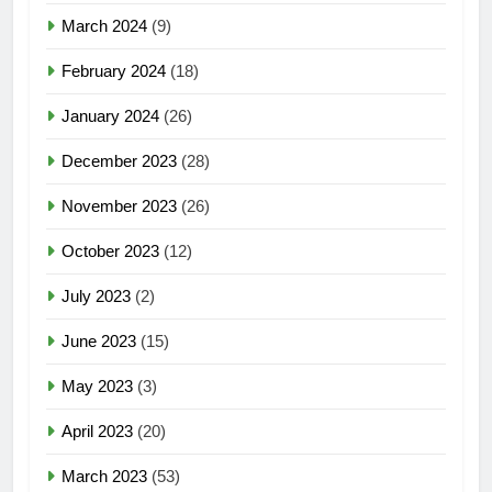
March 2024
(9)
February 2024
(18)
January 2024
(26)
December 2023
(28)
November 2023
(26)
October 2023
(12)
July 2023
(2)
June 2023
(15)
May 2023
(3)
April 2023
(20)
March 2023
(53)