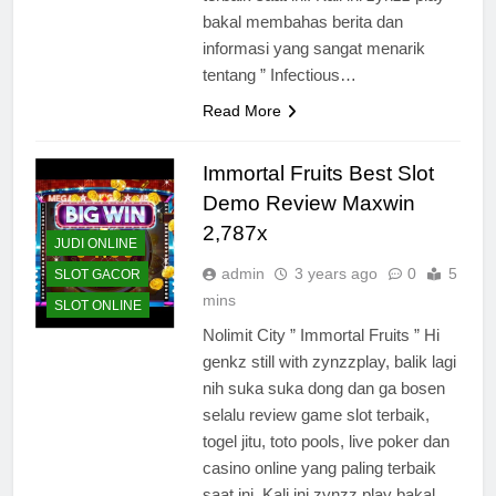
bakal membahas berita dan
informasi yang sangat menarik
tentang ” Infectious…
Read More
Immortal Fruits Best Slot
Demo Review Maxwin
2,787x
JUDI ONLINE
admin
3 years ago
0
5
SLOT GACOR
mins
SLOT ONLINE
Nolimit City ” Immortal Fruits ” Hi
genkz still with zynzzplay, balik lagi
nih suka suka dong dan ga bosen
selalu review game slot terbaik,
togel jitu, toto pools, live poker dan
casino online yang paling terbaik
saat ini. Kali ini zynzz play bakal