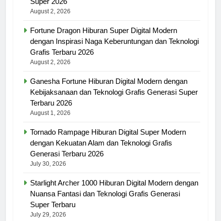
Super 2026
August 2, 2026
Fortune Dragon Hiburan Super Digital Modern
dengan Inspirasi Naga Keberuntungan dan Teknologi
Grafis Terbaru 2026
August 2, 2026
Ganesha Fortune Hiburan Digital Modern dengan
Kebijaksanaan dan Teknologi Grafis Generasi Super
Terbaru 2026
August 1, 2026
Tornado Rampage Hiburan Digital Super Modern
dengan Kekuatan Alam dan Teknologi Grafis
Generasi Terbaru 2026
July 30, 2026
Starlight Archer 1000 Hiburan Digital Modern dengan
Nuansa Fantasi dan Teknologi Grafis Generasi
Super Terbaru
July 29, 2026