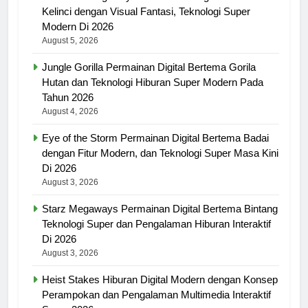
Kelinci dengan Visual Fantasi, Teknologi Super
Modern Di 2026
August 5, 2026
Jungle Gorilla Permainan Digital Bertema Gorila
Hutan dan Teknologi Hiburan Super Modern Pada
Tahun 2026
August 4, 2026
Eye of the Storm Permainan Digital Bertema Badai
dengan Fitur Modern, dan Teknologi Super Masa Kini
Di 2026
August 3, 2026
Starz Megaways Permainan Digital Bertema Bintang
Teknologi Super dan Pengalaman Hiburan Interaktif
Di 2026
August 3, 2026
Heist Stakes Hiburan Digital Modern dengan Konsep
Perampokan dan Pengalaman Multimedia Interaktif