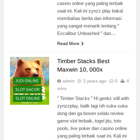
casino online yang paling terbaik
saat ini. Kali ini zynzz play bakal
membahas berita dan informasi
yang sangat menarik tentang ”
Excalibur Unleashed ” dan…
Read More
Timber Stacks Best
Maxwin 10, 000x
admin
3 years ago
0
4
JUDI ONLINE
mins
SLOT GACOR
” Timber Stacks ” Hi genkz still with
SLOT ONLINE
zynzzplay, balik lagi nih suka suka
dong dan ga bosen selalu review
game slot terbaik, togel jitu, toto
pools, live poker dan casino online
yang paling terbaik saat ini. Kali ini