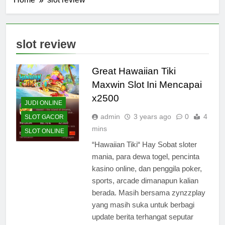
slot review
Great Hawaiian Tiki
Maxwin Slot Ini Mencapai
x2500
JUDI ONLINE
admin
3 years ago
0
4
SLOT GACOR
mins
SLOT ONLINE
“Hawaiian Tiki“ Hay Sobat sloter
mania, para dewa togel, pencinta
kasino online, dan penggila poker,
sports, arcade dimanapun kalian
berada. Masih bersama zynzzplay
yang masih suka untuk berbagi
update berita terhangat seputar