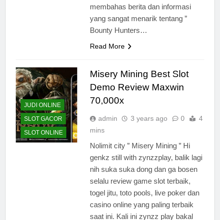
membahas berita dan informasi
yang sangat menarik tentang ”
Bounty Hunters…
Read More
Misery Mining Best Slot
Demo Review Maxwin
70,000x
JUDI ONLINE
admin
3 years ago
0
4
SLOT GACOR
mins
SLOT ONLINE
Nolimit city ” Misery Mining ” Hi
genkz still with zynzzplay, balik lagi
nih suka suka dong dan ga bosen
selalu review game slot terbaik,
togel jitu, toto pools, live poker dan
casino online yang paling terbaik
saat ini. Kali ini zynzz play bakal