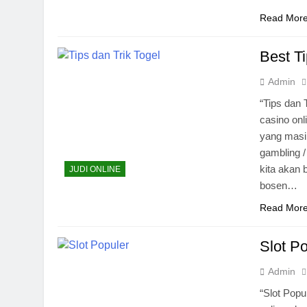
Read Mor
Best T
Admin
“Tips dan 
casino onl
yang masih
gambling /
kita akan 
JUDI ONLINE
bosen…
Read Mor
Slot P
Admin
“Slot Popu