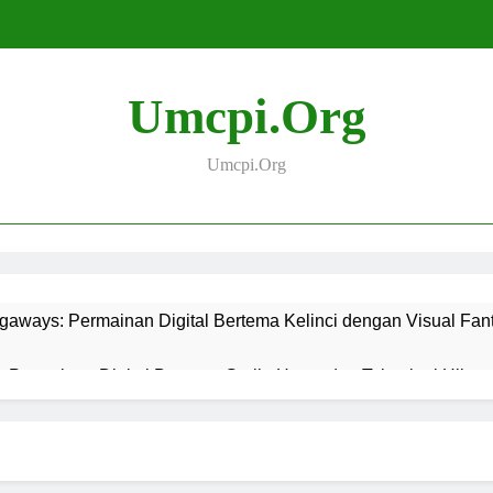
Umcpi.org
Umcpi.org
gaways: Permainan Digital Bertema Kelinci dengan Visual Fan
la Permainan Digital Bertema Gorila Hutan dan Teknologi Hib
torm Permainan Digital Bertema Badai dengan Fitur Modern, da
ys Permainan Digital Bertema Bintang Teknologi Super dan Pe