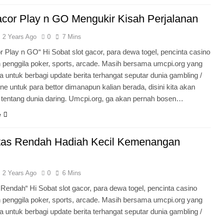
acor Play n GO Mengukir Kisah Perjalanan
2 Years Ago
0
7 Mins
r Play n GO“ Hi Sobat slot gacor, para dewa togel, pencinta casino
n penggila poker, sports, arcade. Masih bersama umcpi.org yang
 untuk berbagi update berita terhangat seputar dunia gambling /
line untuk para bettor dimanapun kalian berada, disini kita akan
 tentang dunia daring. Umcpi.org, ga akan pernah bosen…
e
litas Rendah Hadiah Kecil Kemenangan
2 Years Ago
0
6 Mins
as Rendah“ Hi Sobat slot gacor, para dewa togel, pencinta casino
n penggila poker, sports, arcade. Masih bersama umcpi.org yang
 untuk berbagi update berita terhangat seputar dunia gambling /