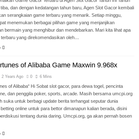
alkan Game Gacor Terbaru di Agen Slot Gacor Tahun Ini Tahun
 tiba, dan dengan kedatangan tahun baru, Agen Slot Gacor kembali
an serangkaian game terbaru yang menarik. Setiap minggu,
pat menemukan berbagai pilihan game yang menjanjikan
n bermain yang menghibur dan mendebarkan. Mari kita lihat apa
 terbaru yang direkomendasikan oleh…
e
ortunes of Alibaba Game Maxwin 9.968x
2 Years Ago
0
6 Mins
unes of Alibaba“ Hi Sobat slot gacor, para dewa togel, pencinta
ine, dan penggila poker, sports, arcade. Masih bersama umcpi.org
 suka untuk berbagi update berita terhangat seputar dunia
 betting online untuk para bettor dimanapun kalian berada, disini
berdiskusi tentang dunia daring. Umcpi.org, ga akan pernah bosen
e