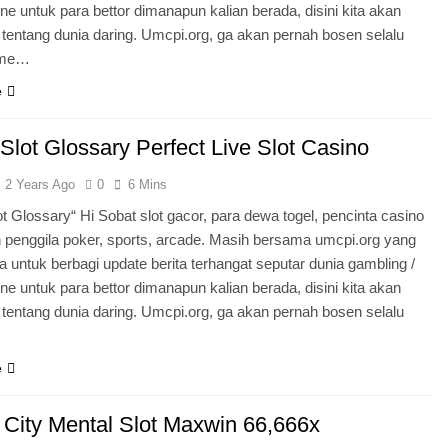
line untuk para bettor dimanapun kalian berada, disini kita akan
 tentang dunia daring. Umcpi.org, ga akan pernah bosen selalu
ame…
e
Slot Glossary Perfect Live Slot Casino
2 Years Ago
0
6 Mins
ot Glossary“ Hi Sobat slot gacor, para dewa togel, pencinta casino
n penggila poker, sports, arcade. Masih bersama umcpi.org yang
 untuk berbagi update berita terhangat seputar dunia gambling /
line untuk para bettor dimanapun kalian berada, disini kita akan
 tentang dunia daring. Umcpi.org, ga akan pernah bosen selalu
e
t City Mental Slot Maxwin 66,666x