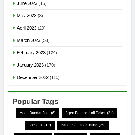
June 2023
(15)
May 2023
(3)
April 2023
(20)
March 2023
(53)
February 2023
(124)
January 2023
(170)
December 2022
(115)
Popular Tags
Agen Bandar Judi
(6)
Agen Bandar Judi Poker
(21)
Baccarat
(10)
Bandar Casino Online
(29)