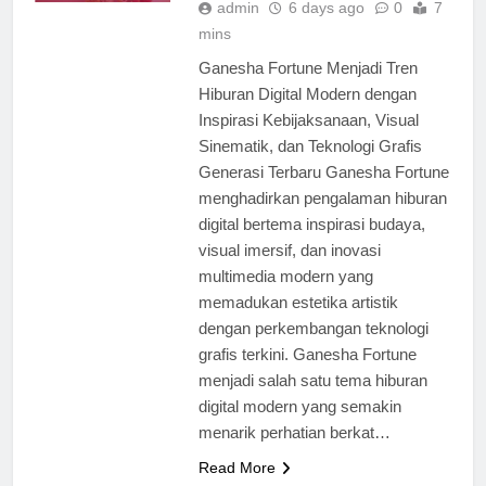
admin
6 days ago
0
7
mins
Ganesha Fortune Menjadi Tren
Hiburan Digital Modern dengan
Inspirasi Kebijaksanaan, Visual
Sinematik, dan Teknologi Grafis
Generasi Terbaru Ganesha Fortune
menghadirkan pengalaman hiburan
digital bertema inspirasi budaya,
visual imersif, dan inovasi
multimedia modern yang
memadukan estetika artistik
dengan perkembangan teknologi
grafis terkini. Ganesha Fortune
menjadi salah satu tema hiburan
digital modern yang semakin
BONUS SLOT
CASINO
menarik perhatian berkat…
JUDI ONLINE
Read More