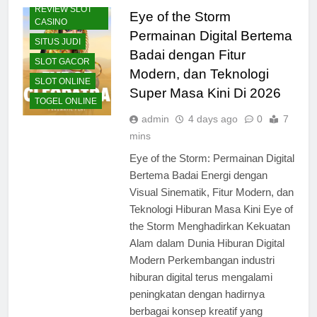
REVIEW SLOT
Eye of the Storm
CASINO
Permainan Digital Bertema
SITUS JUDI
Badai dengan Fitur
SLOT GACOR
Modern, dan Teknologi
SLOT ONLINE
Super Masa Kini Di 2026
TOGEL ONLINE
admin
4 days ago
0
7
mins
Eye of the Storm: Permainan Digital
Bertema Badai Energi dengan
Visual Sinematik, Fitur Modern, dan
Teknologi Hiburan Masa Kini Eye of
the Storm Menghadirkan Kekuatan
Alam dalam Dunia Hiburan Digital
Modern Perkembangan industri
hiburan digital terus mengalami
peningkatan dengan hadirnya
berbagai konsep kreatif yang