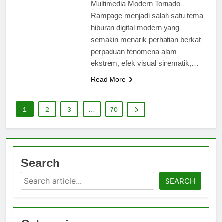
Multimedia Modern Tornado
Rampage menjadi salah satu tema
hiburan digital modern yang
semakin menarik perhatian berkat
perpaduan fenomena alam
ekstrem, efek visual sinematik,…
Read More
1
2
3
…
70
Search
Search
SEARCH