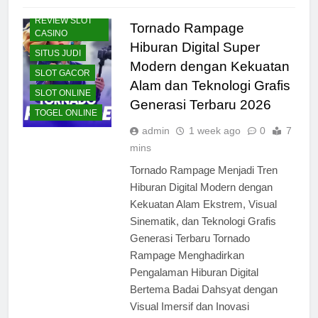
LIVE CASINO
REVIEW SLOT
Tornado Rampage
CASINO
Hiburan Digital Super
SITUS JUDI
Modern dengan Kekuatan
SLOT GACOR
Alam dan Teknologi Grafis
SLOT ONLINE
Generasi Terbaru 2026
TOGEL ONLINE
admin
1 week ago
0
7
mins
Tornado Rampage Menjadi Tren
Hiburan Digital Modern dengan
Kekuatan Alam Ekstrem, Visual
Sinematik, dan Teknologi Grafis
Generasi Terbaru Tornado
Rampage Menghadirkan
Pengalaman Hiburan Digital
Bertema Badai Dahsyat dengan
Visual Imersif dan Inovasi