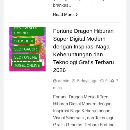
brankas…
BONUS SLOT
CASINO
Read More
JUDI ONLINE
REVIEW SLOT
Fortune Dragon Hiburan
CASINO
Super Digital Modern
SITUS JUDI
dengan Inspirasi Naga
SLOT GACOR
Keberuntungan dan
SLOT ONLINE
Teknologi Grafis Terbaru
TOGEL ONLINE
2026
admin
5 days ago
0
7
mins
Fortune Dragon Menjadi Tren
Hiburan Digital Modern dengan
Inspirasi Naga Keberuntungan,
Visual Sinematik, dan Teknologi
Grafis Generasi Terbaru Fortune