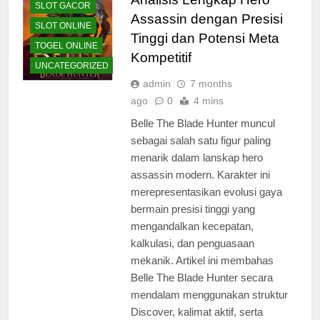
SLOT GACOR
Assassin dengan Presisi
SLOT ONLINE
Tinggi dan Potensi Meta
TOGEL ONLINE
Kompetitif
UNCATEGORIZED
admin
7 months
ago
0
4 mins
Belle The Blade Hunter muncul
sebagai salah satu figur paling
menarik dalam lanskap hero
assassin modern. Karakter ini
merepresentasikan evolusi gaya
bermain presisi tinggi yang
mengandalkan kecepatan,
kalkulasi, dan penguasaan
mekanik. Artikel ini membahas
Belle The Blade Hunter secara
mendalam menggunakan struktur
Discover, kalimat aktif, serta