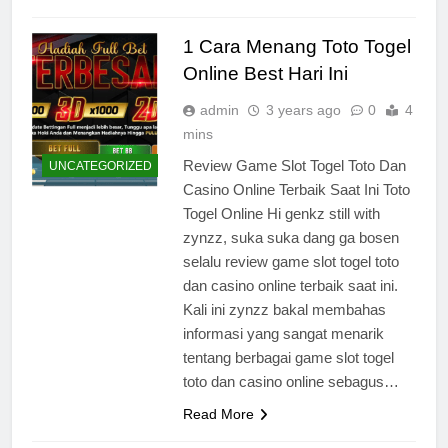
1 Cara Menang Toto Togel
Online Best Hari Ini
admin
3 years ago
0
4
mins
Review Game Slot Togel Toto Dan
UNCATEGORIZED
Casino Online Terbaik Saat Ini Toto
Togel Online Hi genkz still with
zynzz, suka suka dang ga bosen
selalu review game slot togel toto
dan casino online terbaik saat ini.
Kali ini zynzz bakal membahas
informasi yang sangat menarik
tentang berbagai game slot togel
toto dan casino online sebagus…
Read More