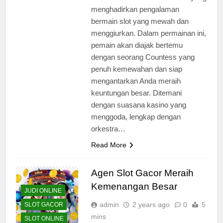
menghadirkan pengalaman
bermain slot yang mewah dan
menggiurkan. Dalam permainan ini,
pemain akan diajak bertemu
dengan seorang Countess yang
penuh kemewahan dan siap
mengantarkan Anda meraih
keuntungan besar. Ditemani
dengan suasana kasino yang
menggoda, lengkap dengan
orkestra…
Read More
Agen Slot Gacor Meraih
Kemenangan Besar
JUDI ONLINE
admin
2 years ago
0
5
SLOT GACOR
mins
SLOT ONLINE