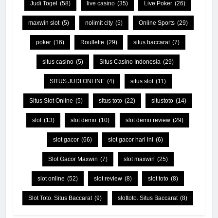
Judi Togel
(58)
live casino
(35)
Live Poker
(26)
maxwin slot
(5)
nolimit city
(5)
Online Sports
(29)
poker
(16)
Roullette
(29)
situs baccarat
(7)
situs casino
(5)
Situs Casino Indonesia
(29)
SITUS JUDI ONLINE
(4)
situs slot
(11)
Situs Slot Online
(5)
situs toto
(22)
situstoto
(14)
slot
(13)
slot demo
(10)
slot demo review
(29)
slot gacor
(66)
slot gacor hari ini
(6)
Slot Gacor Maxwin
(7)
slot maxwin
(25)
slot online
(52)
slot review
(8)
slot toto
(8)
Slot Toto. Situs Baccarat
(9)
slottoto. Situs Baccarat
(8)