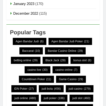
January 2023
(170)
December 2022
(115)
Popular Tags
Agen Bandar Judi
(6)
Agen Bandar Judi Poker
(21)
Baccarat
(10)
Bandar Casino Online
(29)
betting online
(29)
Black Jack
(29)
bonus slot
(6)
casino live
(30)
casino online
(7)
Countdown Poker
(11)
Game Casino
(29)
IDN Poker
(27)
judi bola
(456)
judi casino
(279)
judi online
(480)
judi poker
(186)
judi slot
(460)