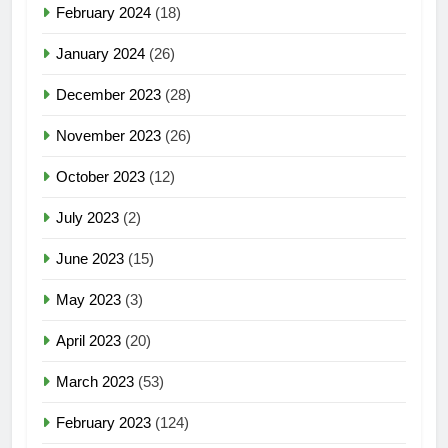
February 2024
(18)
January 2024
(26)
December 2023
(28)
November 2023
(26)
October 2023
(12)
July 2023
(2)
June 2023
(15)
May 2023
(3)
April 2023
(20)
March 2023
(53)
February 2023
(124)