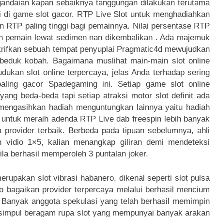
gandaian kapan sebaiknya tanggungan dilakukan terutama
ggi di game slot gacor. RTP Live Slot untuk menghadiahkan
 RTP paling tinggi bagi pemainnya. Nilai persentase RTP
n pemain lewat sedimen nan dikembalikan . Ada majemuk
ifkan sebuah tempat penyuplai Pragmatic4d mewujudkan
 beduk kobah. Bagaimana muslihat main-main slot online
an slot online terpercaya, jelas Anda terhadap sering
paling gacor Spadegaming ini. Setiap game slot online
yang beda-beda tapi setiap atraksi motor slot definit ada
 mengasihkan hadiah menguntungkan lainnya yaitu hadiah
t untuk meraih adenda RTP Live dab freespin lebih banyak
a provider terbaik. Berbeda pada tipuan sebelumnya, ahli
n vidio 1×5, kalian menangkap giliran demi mendeteksi
la berhasil memperoleh 3 puntalan joker.
erupakan slot vibrasi habanero, dikenal seperti slot pulsa
ro bagaikan provider terpercaya melalui berhasil mencium
k. Banyak anggota spekulasi yang telah berhasil memimpin
ersimpul beragam rupa slot yang mempunyai banyak arakan