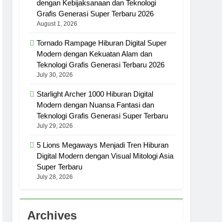
dengan Kebijaksanaan dan Teknologi
Grafis Generasi Super Terbaru 2026
August 1, 2026
Tornado Rampage Hiburan Digital Super
Modern dengan Kekuatan Alam dan
Teknologi Grafis Generasi Terbaru 2026
July 30, 2026
Starlight Archer 1000 Hiburan Digital
Modern dengan Nuansa Fantasi dan
Teknologi Grafis Generasi Super Terbaru
July 29, 2026
5 Lions Megaways Menjadi Tren Hiburan
Digital Modern dengan Visual Mitologi Asia
Super Terbaru
July 28, 2026
Archives