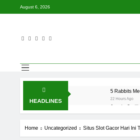
Skip
August 6, 2026
to
content
5 Rabbits Me
22 Hours Ago
HEADLINES
Jungle Goril
2 Days Ago
Eye of the S
Home
Uncategorized
Situs Slot Gacor Hari In
3 Days Ago
Starz Megawa