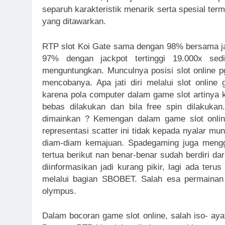
separuh karakteristik menarik serta spesial ter
yang ditawarkan.
RTP slot Koi Gate sama dengan 98% bersama jack
97% dengan jackpot tertinggi 19.000x sed
menguntungkan. Munculnya posisi slot online p
mencobanya. Apa jati diri melalui slot online
karena pola computer dalam game slot artinya k
bebas dilakukan dan bila free spin dilakuk
dimainkan ? Kemengan dalam game slot online
representasi scatter ini tidak kepada nyalar mun
diam-diam kemajuan. Spadegaming juga menggam
tertua berikut nan benar-benar sudah berdiri da
diinformasikan jadi kurang pikir, lagi ada te
melalui bagian SBOBET. Salah esa permainan 
olympus.
Dalam bocoran game slot online, salah iso- aya