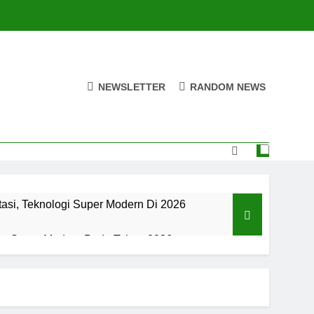
NEWSLETTER
RANDOM NEWS
tasi, Teknologi Super Modern Di 2026
uran Super Modern Pada Tahun 2026
n Teknologi Super Masa Kini Di 2026
ngalaman Hiburan Interaktif Di 2026