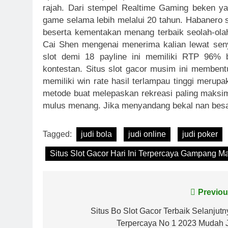
rajah. Dari stempel Realtime Gaming beken ya
game selama lebih melalui 20 tahun. Habanero 
beserta kementakan menang terbaik seolah-olah
Cai Shen mengenai menerima kalian lewat seny
slot demi 18 payline ini memiliki RTP 96% 
kontestan. Situs slot gacor musim ini membent
memiliki win rate hasil terlampau tinggi meru
metode buat melepaskan rekreasi paling maks
mulus menang. Jika menyandang bekal nan besar
Tagged:
judi bola
judi online
judi poker
Situs Slot Gacor Hari Ini Terpercaya Gampang M
Post
Previou
navigation
Situs Bo Slot Gacor Terbaik Selanjutn
Terpercaya No 1 2023 Mudah 