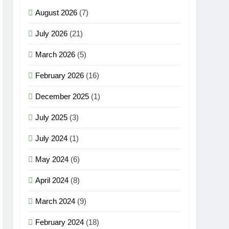
August 2026
(7)
July 2026
(21)
March 2026
(5)
February 2026
(16)
December 2025
(1)
July 2025
(3)
July 2024
(1)
May 2024
(6)
April 2024
(8)
March 2024
(9)
February 2024
(18)