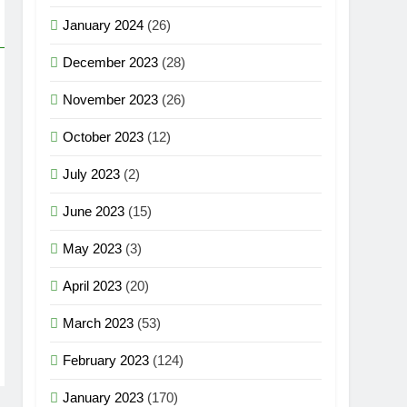
January 2024
(26)
December 2023
(28)
November 2023
(26)
October 2023
(12)
July 2023
(2)
June 2023
(15)
May 2023
(3)
April 2023
(20)
March 2023
(53)
February 2023
(124)
January 2023
(170)