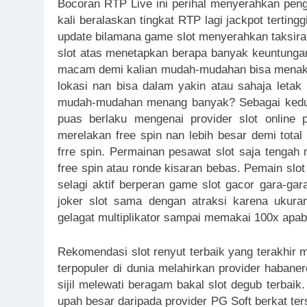
Bocoran RTP Live ini perihal menyerahkan pen
kali beralaskan tingkat RTP lagi jackpot tertin
update bilamana game slot menyerahkan taksiran
slot atas menetapkan berapa banyak keuntunga
macam demi kalian mudah-mudahan bisa menakr
lokasi nan bisa dalam yakin atau sahaja letak
mudah-mudahan menang banyak? Sebagai keduduk
puas berlaku mengenai provider slot online 
merelakan free spin nan lebih besar demi total 
frre spin. Permainan pesawat slot saja tengah
free spin atau ronde kisaran bebas. Pemain slo
selagi aktif berperan game slot gacor gara-gar
joker slot sama dengan atraksi karena ukura
gelagat multiplikator sampai memakai 100x apabi
Rekomendasi slot renyut terbaik yang terakhir m
terpopuler di dunia melahirkan provider habane
sijil melewati beragam bakal slot degub terbai
upah besar daripada provider PG Soft berkat t