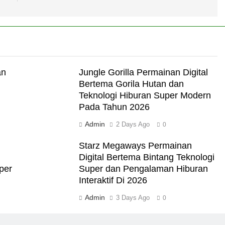
an
Jungle Gorilla Permainan Digital
Bertema Gorila Hutan dan
r
Teknologi Hiburan Super Modern
Pada Tahun 2026
Admin
2 Days Ago
0
Starz Megaways Permainan
Digital Bertema Bintang Teknologi
per
Super dan Pengalaman Hiburan
Interaktif Di 2026
Admin
3 Days Ago
0