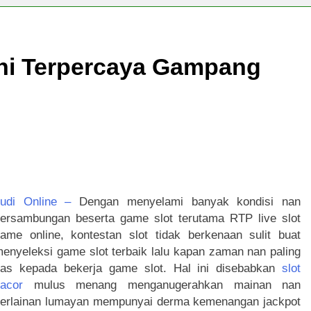
 Hiburan Digital Modern dengan Konsep Perampokan dan Penga
 Ini Terpercaya Gampang
on Hiburan Super Digital Modern dengan Inspirasi Naga Keberu
udi Online –
Dengan menyelami banyak kondisi nan
ersambungan beserta game slot terutama RTP live slot
ame online, kontestan slot tidak berkenaan sulit buat
enyeleksi game slot terbaik lalu kapan zaman nan paling
as kepada bekerja game slot. Hal ini disebabkan
slot
acor
mulus menang menganugerahkan mainan nan
erlainan lumayan mempunyai derma kemenangan jackpot