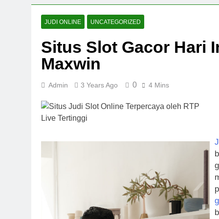
3 Days Ago
Heist Stakes
JUDI ONLINE
UNCATEGORIZED
4 Days Ago
Situs Slot Gacor Hari
Fortune Drag
2026
Maxwin
4 Days Ago
0
Admin
3 Years Ago
4 Mins
J
b
g
m
p
g
b