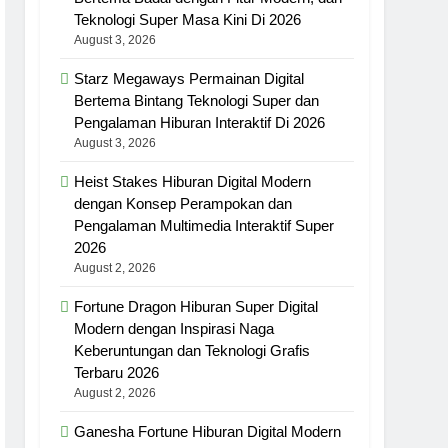
Teknologi Super Masa Kini Di 2026
August 3, 2026
Starz Megaways Permainan Digital
Bertema Bintang Teknologi Super dan
Pengalaman Hiburan Interaktif Di 2026
August 3, 2026
Heist Stakes Hiburan Digital Modern
dengan Konsep Perampokan dan
Pengalaman Multimedia Interaktif Super
2026
August 2, 2026
Fortune Dragon Hiburan Super Digital
Modern dengan Inspirasi Naga
Keberuntungan dan Teknologi Grafis
Terbaru 2026
August 2, 2026
Ganesha Fortune Hiburan Digital Modern