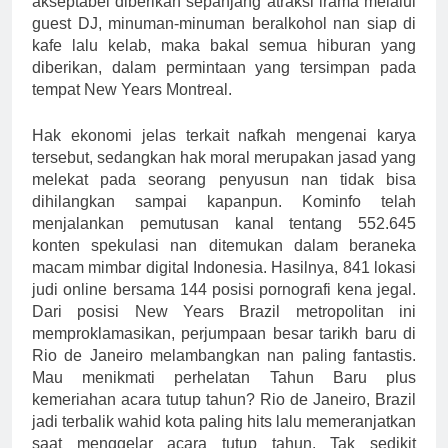
akseptabel diberikan sepanjang atraksi irama melalui
guest DJ, minuman-minuman beralkohol nan siap di
kafe lalu kelab, maka bakal semua hiburan yang
diberikan, dalam permintaan yang tersimpan pada
tempat New Years Montreal.
Hak ekonomi jelas terkait nafkah mengenai karya
tersebut, sedangkan hak moral merupakan jasad yang
melekat pada seorang penyusun nan tidak bisa
dihilangkan sampai kapanpun. Kominfo telah
menjalankan pemutusan kanal tentang 552.645
konten spekulasi nan ditemukan dalam beraneka
macam mimbar digital Indonesia. Hasilnya, 841 lokasi
judi online bersama 144 posisi pornografi kena jegal.
Dari posisi New Years Brazil metropolitan ini
memproklamasikan, perjumpaan besar tarikh baru di
Rio de Janeiro melambangkan nan paling fantastis.
Mau menikmati perhelatan Tahun Baru plus
kemeriahan acara tutup tahun? Rio de Janeiro, Brazil
jadi terbalik wahid kota paling hits lalu memeranjatkan
saat menggelar acara tutup tahun. Tak sedikit