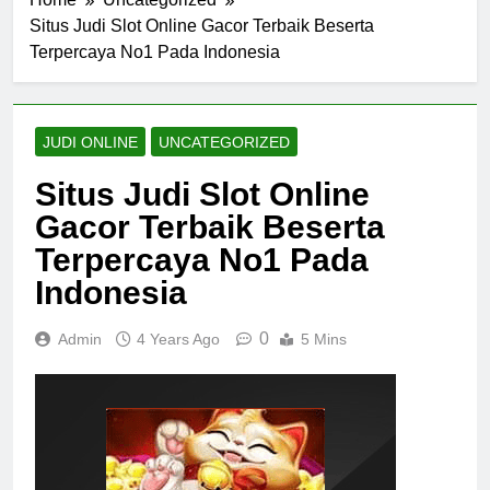
Situs Judi Slot Online Gacor Terbaik Beserta
Terpercaya No1 Pada Indonesia
JUDI ONLINE
UNCATEGORIZED
Situs Judi Slot Online
Gacor Terbaik Beserta
Terpercaya No1 Pada
Indonesia
0
Admin
4 Years Ago
5 Mins