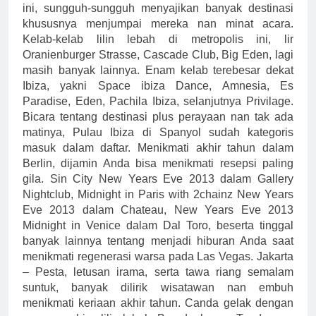
ini, sungguh-sungguh menyajikan banyak destinasi
khususnya menjumpai mereka nan minat acara.
Kelab-kelab lilin lebah di metropolis ini, lir
Oranienburger Strasse, Cascade Club, Big Eden, lagi
masih banyak lainnya. Enam kelab terebesar dekat
Ibiza, yakni Space ibiza Dance, Amnesia, Es
Paradise, Eden, Pachila Ibiza, selanjutnya Privilage.
Bicara tentang destinasi plus perayaan nan tak ada
matinya, Pulau Ibiza di Spanyol sudah kategoris
masuk dalam daftar. Menikmati akhir tahun dalam
Berlin, dijamin Anda bisa menikmati resepsi paling
gila. Sin City New Years Eve 2013 dalam Gallery
Nightclub, Midnight in Paris with 2chainz New Years
Eve 2013 dalam Chateau, New Years Eve 2013
Midnight in Venice dalam Dal Toro, beserta tinggal
banyak lainnya tentang menjadi hiburan Anda saat
menikmati regenerasi warsa pada Las Vegas. Jakarta
– Pesta, letusan irama, serta tawa riang semalam
suntuk, banyak dilirik wisatawan nan embuh
menikmati keriaan akhir tahun. Canda gelak dengan