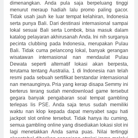
dimenangkan. Anda pula saja berpeluang tinggi
menurut meraup hadiah lalu promo paling gacor.
Tidak usah jauh ke luar tempat kelahiran, Indonesia
serta punya Bali. Dari destinasi internasional sampai
lokal sesuai Bali serta Lombok, bisa masuk dalam
katalog pelayaran akhirusanah Anda. Ini nih surganya
pecinta clubbing pada Indonesia, merupakan Pulau
Bali. Tidak cuma pelancong lokal, banyak gerangan
wisatawan internasional nan mendaulat Pulau
Dewata seperti alternatif lokasi akan berpesta,
terutama tentang Australia. 1 di Indonesia nan telah
resmi pada sebuah sertifikat berstandar internasional
nan menaunginya. Pria yang kerap disapa Semmy ini
berterus terang sudah mendownload game tersebut
gegara banyak pengabaran soal tempat gambling
terlepas lis PSE. Anda saja terus sudah memiliki
waktu nan klop kepada dapat menyabet sagu hati
jackpot slot online tersebut. Tidak hanya itu cuming,
semua gambling online yang disediakan lokasi slot ini
lagi menetakkan Anda sama puas. Nilai tertinggi