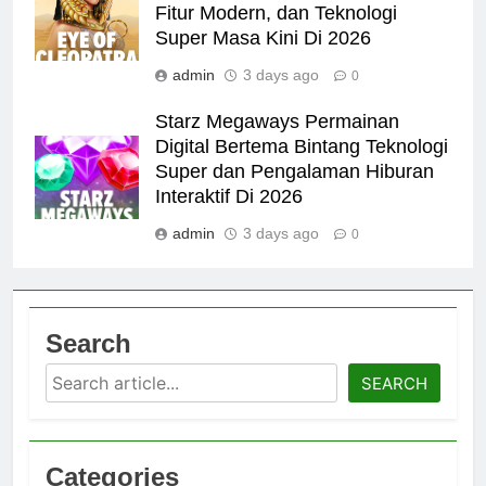
Fitur Modern, dan Teknologi
Super Masa Kini Di 2026
admin
3 days ago
0
Starz Megaways Permainan
Digital Bertema Bintang Teknologi
Super dan Pengalaman Hiburan
Interaktif Di 2026
admin
3 days ago
0
Search
Search
SEARCH
Categories