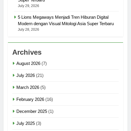
July 29, 2026
5 Lions Megaways Menjadi Tren Hiburan Digital
Modern dengan Visual Mitologi Asia Super Terbaru
July 28, 2026
Archives
August 2026
(7)
July 2026
(21)
March 2026
(5)
February 2026
(16)
December 2025
(1)
July 2025
(3)