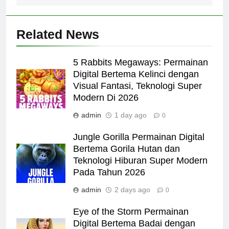
Related News
5 Rabbits Megaways: Permainan
Digital Bertema Kelinci dengan
Visual Fantasi, Teknologi Super
Modern Di 2026
admin
1 day ago
0
Jungle Gorilla Permainan Digital
Bertema Gorila Hutan dan
Teknologi Hiburan Super Modern
Pada Tahun 2026
admin
2 days ago
0
Eye of the Storm Permainan
Digital Bertema Badai dengan