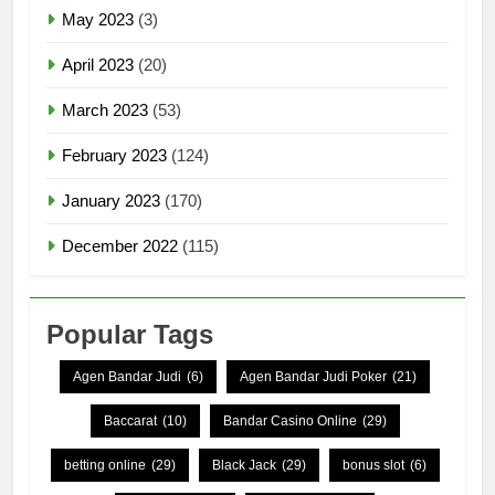
May 2023
(3)
April 2023
(20)
March 2023
(53)
February 2023
(124)
January 2023
(170)
December 2022
(115)
Popular Tags
Agen Bandar Judi
(6)
Agen Bandar Judi Poker
(21)
Baccarat
(10)
Bandar Casino Online
(29)
betting online
(29)
Black Jack
(29)
bonus slot
(6)