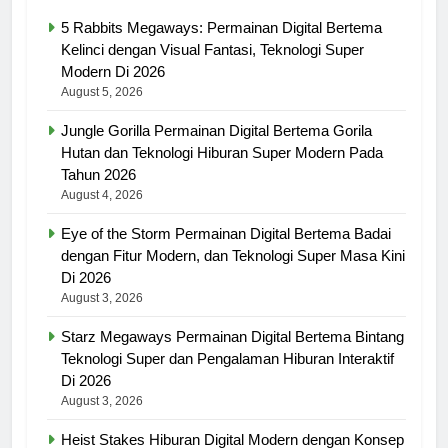
5 Rabbits Megaways: Permainan Digital Bertema
Kelinci dengan Visual Fantasi, Teknologi Super
Modern Di 2026
August 5, 2026
Jungle Gorilla Permainan Digital Bertema Gorila
Hutan dan Teknologi Hiburan Super Modern Pada
Tahun 2026
August 4, 2026
Eye of the Storm Permainan Digital Bertema Badai
dengan Fitur Modern, dan Teknologi Super Masa Kini
Di 2026
August 3, 2026
Starz Megaways Permainan Digital Bertema Bintang
Teknologi Super dan Pengalaman Hiburan Interaktif
Di 2026
August 3, 2026
Heist Stakes Hiburan Digital Modern dengan Konsep