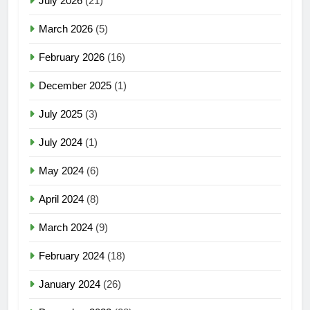
July 2026
(21)
March 2026
(5)
February 2026
(16)
December 2025
(1)
July 2025
(3)
July 2024
(1)
May 2024
(6)
April 2024
(8)
March 2024
(9)
February 2024
(18)
January 2024
(26)