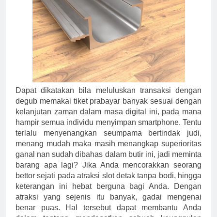
Dapat dikatakan bila meluluskan transaksi dengan
degub memakai tiket prabayar banyak sesuai dengan
kelanjutan zaman dalam masa digital ini, pada mana
hampir semua individu menyimpan smartphone. Tentu
terlalu menyenangkan seumpama bertindak judi,
menang mudah maka masih menangkap superioritas
ganal nan sudah dibahas dalam butir ini, jadi meminta
barang apa lagi? Jika Anda mencorakkan seorang
bettor sejati pada atraksi slot detak tanpa bodi, hingga
keterangan ini hebat berguna bagi Anda. Dengan
atraksi yang sejenis itu banyak, gadai mengenai
benar puas. Hal tersebut dapat membantu Anda