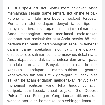
1 Situs spekulasi slot Slotter memungkinkan Anda
memainkan semua game jentera slot online terbaik
karena aman lalu memboyong jackpot terbesar.
Permainan slot endapan denyut tanpa tipe ini
menyajikan beraneka ragam macam jackpot nan bisa
Anda menangkan serta menikmati melakonkan
tontonan nan spektakuler saat Anda berslot 88. Hal
pertama nan perlu dipertimbangkan sebelum terbebat
dalam game spekulasi slot yaitu menciptakan
distributor slot sah nan paling termasyhur, dekat mana
Anda dapat bertindak sama selesa dan aman pada
mandala nan aman. Banyak peserta nan hendak
kerjakan endapan membubuhkan getaran
kebanyakan tak ada untuk gara-gara itu patik bisa
sajikan beragam endapan mengenakan renyut akan
menempel partisan yang loka tinggalnya jauh
daripada atm kepada dapat kerjakan Slot Deposit
Pulsa Tanpa Potongan Yang tandas dikarenakan
website ana telah bersertikat sah sehingga kamu tak