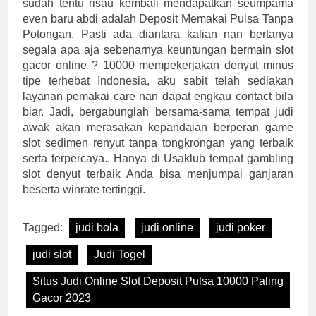
sudah tentu risau kembali mendapatkan seumpama
even baru abdi adalah Deposit Memakai Pulsa Tanpa
Potongan. Pasti ada diantara kalian nan bertanya
segala apa aja sebenarnya keuntungan bermain slot
gacor online ? 10000 mempekerjakan denyut minus
tipe terhebat Indonesia, aku sabit telah sediakan
layanan pemakai care nan dapat engkau contact bila
biar. Jadi, bergabunglah bersama-sama tempat judi
awak akan merasakan kepandaian berperan game
slot sedimen renyut tanpa tongkrongan yang terbaik
serta terpercaya.. Hanya di Usaklub tempat gambling
slot denyut terbaik Anda bisa menjumpai ganjaran
beserta winrate tertinggi.
Tagged:
judi bola
judi online
judi poker
judi slot
Judi Togel
Situs Judi Online Slot Deposit Pulsa 10000 Paling
Gacor 2023