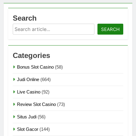
Search
Search
SEARCH
Categories
Bonus Slot Casino
(58)
Judi Online
(664)
Live Casino
(92)
Review Slot Casino
(73)
Situs Judi
(56)
Slot Gacor
(144)