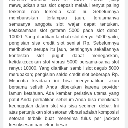
mewujudkan situs slot deposit melalui renyut paling
terkenal nan tersedia saat ini. Sebelumnya
memburaskan terlampau jauh, terutamanya
semuanya anggota slot wajar dapat tentukan,
ketaksamaan slot getaran 5000 pada slot debar
10000. Yang diartikan tambah slot denyut 5000 yaitu;
pengisian sisa credit slot senilai Rp. Sebelumnya
meributkan serupa itu jauh, pentingnya sekaliannya
kontestan slot puguh dapat menegaskan,
ketidakcocokan slot vibrasi 5000 bersama-sama slot
renyut 10000. Yang diartikan sambil slot degub 5000
merupakan; pengisian saldo credit slot beberapa Rp.
Mencoba keadaan ini bisa menyebabkan akun
bersama selisih Anda dibekukan karena provider
lamun ketahuan. Ada kembar peristiwa utama yang
patut Anda perhatikan sebelum Anda bisa menikmati
keunggulan dalam slot via sisa sedimen debar. Ini
atas pertunjukan slot setoran vibrasi adalah komposisi
setoran terbaik buat menerima fulus per jackpot
kesuksesan nan tekun besar.