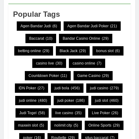
Popular Tags
Agen Bandar Judi
(6)
Agen Bandar Judi Poker
(21)
Baccarat
(10)
Bandar Casino Online
(29)
betting online
(29)
Black Jack
(29)
bonus slot
(6)
casino live
(30)
casino online
(7)
Countdown Poker
(11)
Game Casino
(29)
IDN Poker
(27)
judi bola
(456)
judi casino
(279)
judi online
(480)
judi poker
(186)
judi slot
(460)
Judi Togel
(58)
live casino
(35)
Live Poker
(26)
maxwin slot
(5)
nolimit city
(5)
Online Sports
(29)
poker
(16)
Roullette
(29)
situs baccarat
(7)