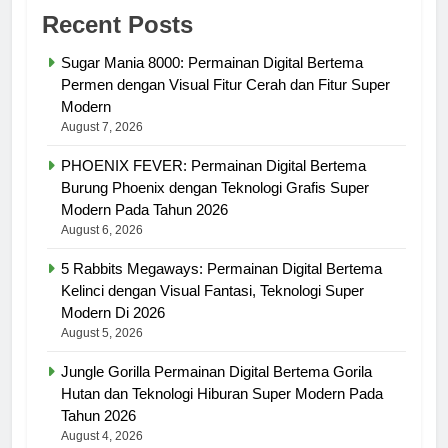
Recent Posts
Sugar Mania 8000: Permainan Digital Bertema
Permen dengan Visual Fitur Cerah dan Fitur Super
Modern
August 7, 2026
PHOENIX FEVER: Permainan Digital Bertema
Burung Phoenix dengan Teknologi Grafis Super
Modern Pada Tahun 2026
August 6, 2026
5 Rabbits Megaways: Permainan Digital Bertema
Kelinci dengan Visual Fantasi, Teknologi Super
Modern Di 2026
August 5, 2026
Jungle Gorilla Permainan Digital Bertema Gorila
Hutan dan Teknologi Hiburan Super Modern Pada
Tahun 2026
August 4, 2026