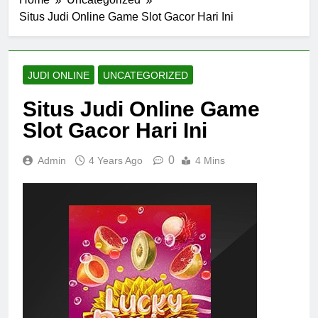
Situs Judi Online Game Slot Gacor Hari Ini
JUDI ONLINE
UNCATEGORIZED
Situs Judi Online Game
Slot Gacor Hari Ini
0
Admin
4 Years Ago
4 Mins