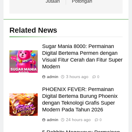
Jutaan
Potongan
Related News
Sugar Mania 8000: Permainan
Digital Bertema Permen dengan
Visual Fitur Cerah dan Fitur Super
Modern
admin
3 hours ago
0
PHOENIX FEVER: Permainan
Digital Bertema Burung Phoenix
dengan Teknologi Grafis Super
Modern Pada Tahun 2026
admin
24 hours ago
0