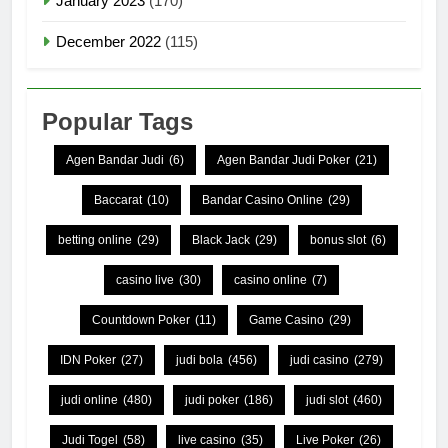
January 2023
(170)
December 2022
(115)
Popular Tags
Agen Bandar Judi
(6)
Agen Bandar Judi Poker
(21)
Baccarat
(10)
Bandar Casino Online
(29)
betting online
(29)
Black Jack
(29)
bonus slot
(6)
casino live
(30)
casino online
(7)
Countdown Poker
(11)
Game Casino
(29)
IDN Poker
(27)
judi bola
(456)
judi casino
(279)
judi online
(480)
judi poker
(186)
judi slot
(460)
Judi Togel
(58)
live casino
(35)
Live Poker
(26)