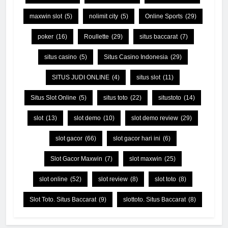
maxwin slot
(5)
nolimit city
(5)
Online Sports
(29)
poker
(16)
Roullette
(29)
situs baccarat
(7)
situs casino
(5)
Situs Casino Indonesia
(29)
SITUS JUDI ONLINE
(4)
situs slot
(11)
Situs Slot Online
(5)
situs toto
(22)
situstoto
(14)
slot
(13)
slot demo
(10)
slot demo review
(29)
slot gacor
(66)
slot gacor hari ini
(6)
Slot Gacor Maxwin
(7)
slot maxwin
(25)
slot online
(52)
slot review
(8)
slot toto
(8)
Slot Toto. Situs Baccarat
(9)
slottoto. Situs Baccarat
(8)