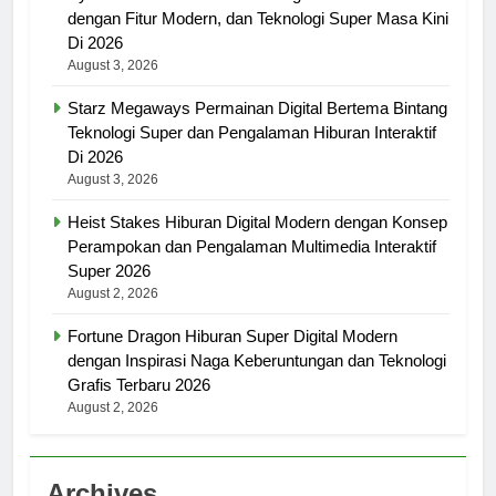
dengan Fitur Modern, dan Teknologi Super Masa Kini
Di 2026
August 3, 2026
Starz Megaways Permainan Digital Bertema Bintang
Teknologi Super dan Pengalaman Hiburan Interaktif
Di 2026
August 3, 2026
Heist Stakes Hiburan Digital Modern dengan Konsep
Perampokan dan Pengalaman Multimedia Interaktif
Super 2026
August 2, 2026
Fortune Dragon Hiburan Super Digital Modern
dengan Inspirasi Naga Keberuntungan dan Teknologi
Grafis Terbaru 2026
August 2, 2026
Archives