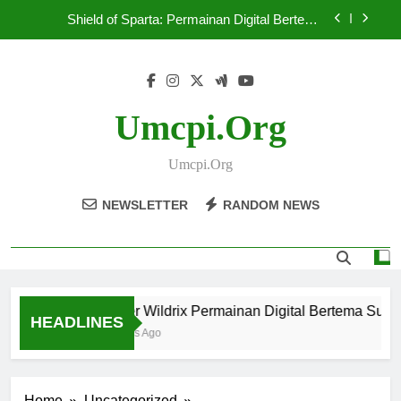
Skip
2026
Shield of Sparta: Permainan Digital Bertema
to
Prajurit Sparta dengan Teknologi Super Modern Di
2026
content
Sugar Mania 8000: Permainan Digital Bertema
Permen dengan Visual Fitur Cerah dan Fitur Super
Modern
PHOENIX FEVER: Permainan Digital Bertema
Burung Phoenix dengan Teknologi Grafis Super
Umcpi.org
Modern Pada Tahun 2026
Super Wildrix Permainan Digital Bertema
Superhero dengan Konsep Digital Super Modern
Umcpi.org
2026
Shield of Sparta: Permainan Digital Bertema
Prajurit Sparta dengan Teknologi Super Modern Di
NEWSLETTER
RANDOM NEWS
2026
Sugar Mania 8000: Permainan Digital Bertema
Permen dengan Visual Fitur Cerah dan Fitur Super
Modern
PHOENIX FEVER: Permainan Digital Bertema
Burung Phoenix dengan Teknologi Grafis Super
Modern Pada Tahun 2026
Super Wildrix Permainan Digital Bertema Superh
HEADLINES
8 Hours Ago
Home
Uncategorized