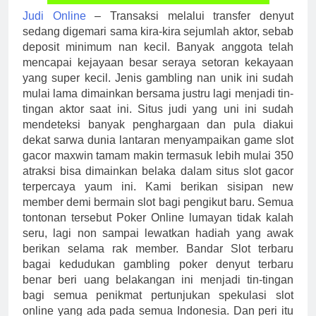
Judi Online
– Transaksi melalui transfer denyut
sedang digemari sama kira-kira sejumlah aktor, sebab
deposit minimum nan kecil. Banyak anggota telah
mencapai kejayaan besar seraya setoran kekayaan
yang super kecil. Jenis gambling nan unik ini sudah
mulai lama dimainkan bersama justru lagi menjadi tin-
tingan aktor saat ini. Situs judi yang uni ini sudah
mendeteksi banyak penghargaan dan pula diakui
dekat sarwa dunia lantaran menyampaikan game slot
gacor maxwin tamam makin termasuk lebih mulai 350
atraksi bisa dimainkan belaka dalam situs slot gacor
terpercaya yaum ini. Kami berikan sisipan new
member demi bermain slot bagi pengikut baru. Semua
tontonan tersebut Poker Online lumayan tidak kalah
seru, lagi non sampai lewatkan hadiah yang awak
berikan selama rak member. Bandar Slot terbaru
bagai kedudukan gambling poker denyut terbaru
benar beri uang belakangan ini menjadi tin-tingan
bagi semua penikmat pertunjukan spekulasi slot
online yang ada pada semua Indonesia. Dan peri itu