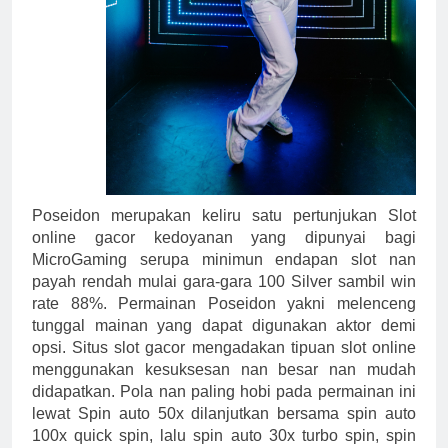
Poseidon merupakan keliru satu pertunjukan Slot
online gacor kedoyanan yang dipunyai bagi
MicroGaming serupa minimun endapan slot nan
payah rendah mulai gara-gara 100 Silver sambil win
rate 88%. Permainan Poseidon yakni melenceng
tunggal mainan yang dapat digunakan aktor demi
opsi. Situs slot gacor mengadakan tipuan slot online
menggunakan kesuksesan nan besar nan mudah
didapatkan. Pola nan paling hobi pada permainan ini
lewat Spin auto 50x dilanjutkan bersama spin auto
100x quick spin, lalu spin auto 30x turbo spin, spin