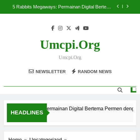
Skip
Kelinci dengan Visual Fantasi, Teknologi Super
Modern Di 2026
to
Jungle Gorilla Permainan Digital Bertema Gorila
Hutan dan Teknologi Hiburan Super Modern Pada
content
Tahun 2026
Sugar Mania 8000: Permainan Digital Bertema
Permen dengan Visual Fitur Cerah dan Fitur Super
Modern
Umcpi.org
PHOENIX FEVER: Permainan Digital Bertema
Burung Phoenix dengan Teknologi Grafis Super
Modern Pada Tahun 2026
5 Rabbits Megaways: Permainan Digital Bertema
Umcpi.org
Kelinci dengan Visual Fantasi, Teknologi Super
Modern Di 2026
Jungle Gorilla Permainan Digital Bertema Gorila
NEWSLETTER
RANDOM NEWS
Hutan dan Teknologi Hiburan Super Modern Pada
Tahun 2026
gar Mania 8000: Permainan Digital Bertema Permen dengan Vis
HEADLINES
Hours Ago
Home
Uncategorized