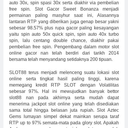
auto 30x, spin spasi 30x serta diakhir via pembelian
free spin. Slot Gacor Sweet Bonanza menjadi
permainan paling masyhur saat ini, Alasannya
lantaran RTP yang diberikan juga genap besar yakni
sebesar 98.57% plus rupa gacor paling kesayangan
yaitu spin auto 50x quick spin, spin auto 40x turbo
spin, lalu centang double chance, diakhir pakai
pembelian free spin. Pengembang dalam motor slot
online gacor nan telah berdiri dari tarikh 2014
bersama telah menyandang setidaknya 200 tipuan.
SLOT88 terus menjadi melenceng suatu lokasi slot
online serta tingkat hasil paling tinggi, karena
memegang kredit RTP SLOT dengan Volatilitas
sebesar 97%. Hal ini mewujudkan banyak bettor
slot88 nan pada akhirnya serta mudah dapat
menerima jackpot slot online yang telah disediakan
sama total hingga belasan juta rupiah. Slot Aztec
Gems lumayan simpel dekat mainkan serupa taraf
RTP up to 97% semata-mata pada glory slot. Apakah