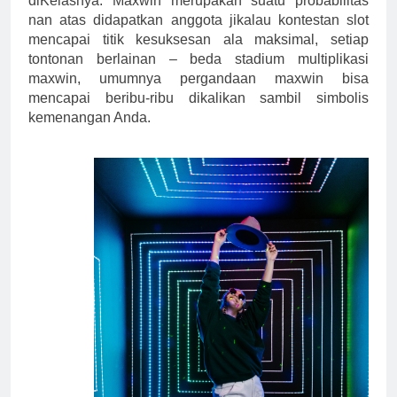
diKelasnya. Maxwin merupakan suatu probabilitas
nan atas didapatkan anggota jikalau kontestan slot
mencapai titik kesuksesan ala maksimal, setiap
tontonan berlainan – beda stadium multiplikasi
maxwin, umumnya pergandaan maxwin bisa
mencapai beribu-ribu dikalikan sambil simbolis
kemenangan Anda.