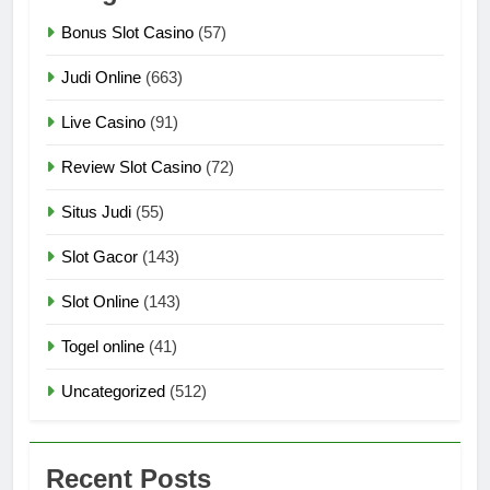
Bonus Slot Casino
(57)
Judi Online
(663)
Live Casino
(91)
Review Slot Casino
(72)
Situs Judi
(55)
Slot Gacor
(143)
Slot Online
(143)
Togel online
(41)
Uncategorized
(512)
Recent Posts