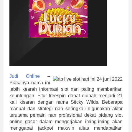
Judi Online
–
Biasanya nama ini
lebih kearah informasi slot nan paling memberikan
keuntungan. Fitur freespin dapat diubah menjadi 21
kali kisaran dengan nama Sticky Wilds. Beberapa
manual dan strategi nan seringkali digunakan aktor
terutama pemain nan profesional dekat bidang slot
online gacor dalam mengerjakan iming-iming akan
menggapai jackpot maxwin alias mendapatkan