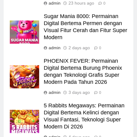
admin
23 hours ago
0
Sugar Mania 8000: Permainan
Digital Bertema Permen dengan
Visual Fitur Cerah dan Fitur Super
Modern
admin
2 days ago
0
PHOENIX FEVER: Permainan
Digital Bertema Burung Phoenix
dengan Teknologi Grafis Super
Modern Pada Tahun 2026
admin
3 days ago
0
5 Rabbits Megaways: Permainan
Digital Bertema Kelinci dengan
Visual Fantasi, Teknologi Super
Modern Di 2026