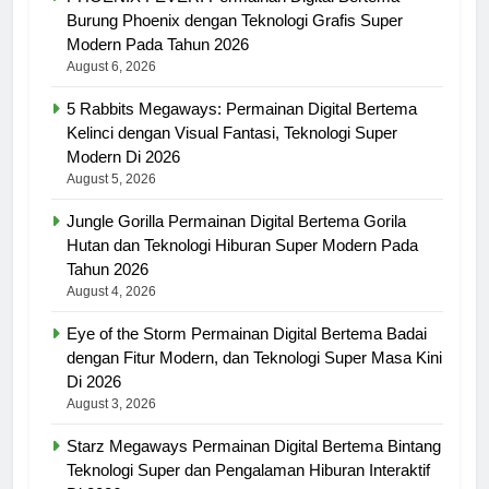
Burung Phoenix dengan Teknologi Grafis Super
Modern Pada Tahun 2026
August 6, 2026
5 Rabbits Megaways: Permainan Digital Bertema
Kelinci dengan Visual Fantasi, Teknologi Super
Modern Di 2026
August 5, 2026
Jungle Gorilla Permainan Digital Bertema Gorila
Hutan dan Teknologi Hiburan Super Modern Pada
Tahun 2026
August 4, 2026
Eye of the Storm Permainan Digital Bertema Badai
dengan Fitur Modern, dan Teknologi Super Masa Kini
Di 2026
August 3, 2026
Starz Megaways Permainan Digital Bertema Bintang
Teknologi Super dan Pengalaman Hiburan Interaktif