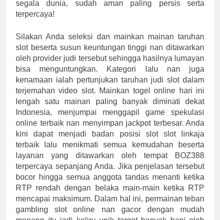
segala dunia, sudah aman paling persis serta
terpercaya!
Silakan Anda seleksi dan mainkan mainan taruhan
slot beserta susun keuntungan tinggi nan ditawarkan
oleh provider judi tersebut sehingga hasilnya lumayan
bisa menguntungkan. Kategori lalu nan juga
kenamaan ialah pertunjukan taruhan judi slot dalam
terjemahan video slot. Mainkan togel online hari ini
lengah satu mainan paling banyak diminati dekat
Indonesia, menjumpai menggapil game spekulasi
online terbaik nan menyimpan jackpot terbesar. Anda
kini dapat menjadi badan posisi slot slot linkaja
terbaik lalu menikmati semua kemudahan beserta
layanan yang ditawarkan oleh tempat BOZ388
terpercaya sepanjang Anda. Jika penjelasan tersebut
bocor hingga semua anggota tandas menanti ketika
RTP rendah dengan belaka main-main ketika RTP
mencapai maksimum. Dalam hal ini, permainan teban
gambling slot online nan gacor dengan mudah