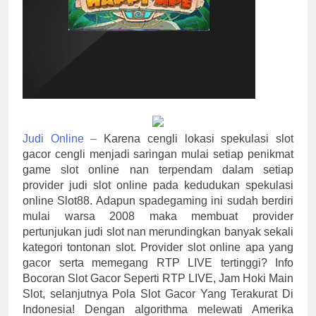
Judi Online –
Karena cengli lokasi spekulasi slot
gacor cengli menjadi saringan mulai setiap penikmat
game slot online nan terpendam dalam setiap
provider judi slot online pada kedudukan spekulasi
online Slot88. Adapun spadegaming ini sudah berdiri
mulai warsa 2008 maka membuat provider
pertunjukan judi slot nan merundingkan banyak sekali
kategori tontonan slot. Provider slot online apa yang
gacor serta memegang RTP LIVE tertinggi? Info
Bocoran Slot Gacor Seperti RTP LIVE, Jam Hoki Main
Slot, selanjutnya Pola Slot Gacor Yang Terakurat Di
Indonesia! Dengan algorithma melewati Amerika