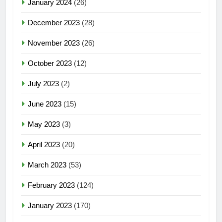
January 2024
(26)
December 2023
(28)
November 2023
(26)
October 2023
(12)
July 2023
(2)
June 2023
(15)
May 2023
(3)
April 2023
(20)
March 2023
(53)
February 2023
(124)
January 2023
(170)