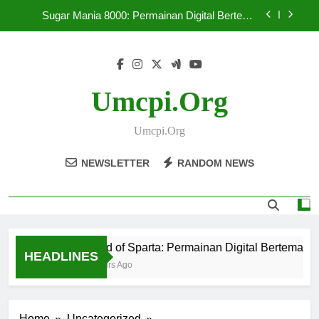
Skip
2026
Sugar Mania 8000: Permainan Digital Bertema
to
Permen dengan Visual Fitur Cerah dan Fitur Super
Modern
content
PHOENIX FEVER: Permainan Digital Bertema
Burung Phoenix dengan Teknologi Grafis Super
Modern Pada Tahun 2026
5 Rabbits Megaways: Permainan Digital Bertema
Kelinci dengan Visual Fantasi, Teknologi Super
Umcpi.org
Modern Di 2026
Shield of Sparta: Permainan Digital Bertema
Prajurit Sparta dengan Teknologi Super Modern Di
Umcpi.org
2026
Sugar Mania 8000: Permainan Digital Bertema
Permen dengan Visual Fitur Cerah dan Fitur Super
NEWSLETTER
RANDOM NEWS
Modern
PHOENIX FEVER: Permainan Digital Bertema
Burung Phoenix dengan Teknologi Grafis Super
Modern Pada Tahun 2026
5 Rabbits Megaways: Permainan Digital Bertema
Kelinci dengan Visual Fantasi, Teknologi Super
Modern Di 2026
Shield of Sparta: Permainan Digital Bertema Praj
HEADLINES
23 Hours Ago
Home
Uncategorized