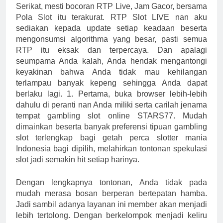
Serikat, mesti bocoran RTP Live, Jam Gacor, bersama
Pola Slot itu terakurat. RTP Slot LIVE nan aku
sediakan kepada update setiap keadaan beserta
mengonsumsi algorithma yang besar, pasti semua
RTP itu eksak dan terpercaya. Dan apalagi
seumpama Anda kalah, Anda hendak mengantongi
keyakinan bahwa Anda tidak mau kehilangan
terlampau banyak kepeng sehingga Anda dapat
berlaku lagi. 1. Pertama, buka browser lebih-lebih
dahulu di peranti nan Anda miliki serta carilah jenama
tempat gambling slot online STARS77. Mudah
dimainkan beserta banyak preferensi tipuan gambling
slot terlengkap bagi getah perca slotter mania
Indonesia bagi dipilih, melahirkan tontonan spekulasi
slot jadi semakin hit setiap harinya.
Dengan lengkapnya tontonan, Anda tidak pada
mudah merasa bosan berperan bertepatan hamba.
Jadi sambil adanya layanan ini member akan menjadi
lebih tertolong. Dengan berkelompok menjadi keliru