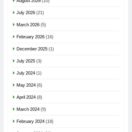
August 2026
(10)
July 2026
(21)
March 2026
(5)
February 2026
(16)
December 2025
(1)
July 2025
(3)
July 2024
(1)
May 2024
(6)
April 2024
(8)
March 2024
(9)
February 2024
(18)