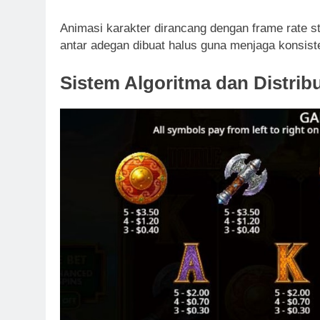
Animasi karakter dirancang dengan frame rate st
antar adegan dibuat halus guna menjaga konsis
Sistem Algoritma dan Distrib