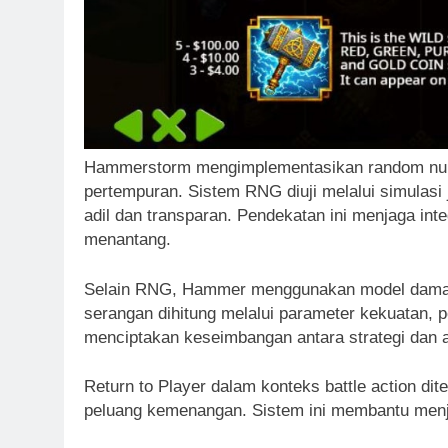
Hammerstorm mengimplementasikan random numb
pertempuran. Sistem RNG diuji melalui simulasi 
adil dan transparan. Pendekatan ini menjaga in
menantang.
Selain RNG, Hammer menggunakan model damage c
serangan dihitung melalui parameter kekuatan, 
menciptakan keseimbangan antara strategi dan a
Return to Player dalam konteks battle action di
peluang kemenangan. Sistem ini membantu menja