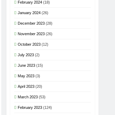
February 2024
(18)
January 2024
(26)
December 2023
(28)
November 2023
(26)
October 2023
(12)
July 2023
(2)
June 2023
(15)
May 2023
(3)
April 2023
(20)
March 2023
(53)
February 2023
(124)