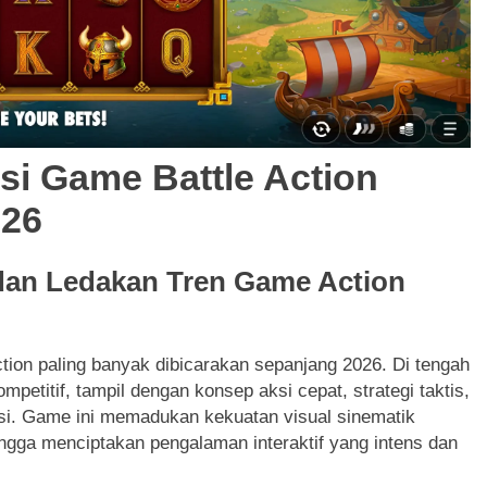
i Game Battle Action
026
dan Ledakan Tren Game Action
tion paling banyak dibicarakan sepanjang 2026. Di tengah
petitif, tampil dengan konsep aksi cepat, strategi taktis,
isi. Game ini memadukan kekuatan visual sinematik
ngga menciptakan pengalaman interaktif yang intens dan