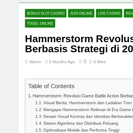
Jungle Goril
3 Days Ago
BONUS SLOT CASINO
JUDI ONLINE
LIVE CASINO
REV
Eye of the S
TOGEL ONLINE
4 Days Ago
Starz Megawa
Hammerstorm Revolusi
4 Days Ago
Berbasis Strategi di 2
0
Admin
5 Months Ago
6 Mins
Table of Contents
Hammerstorm: Revolusi Game Battle Action Berbasi
Visual Berita: Hammerstorm dan Ledakan Tren
Mengapa Hammerstorm Relevan di Era Game K
Desain Visual Kontras dan Identitas Berkarakte
Sistem Algoritma dan Distribusi Peluang
Optimalisasi Mobile dan Performa Tinggi