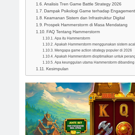
Analisis Tren Game Battle Strategy 2026
Dampak Psikologi Game terhadap Engagement
Keamanan Sistem dan Infrastruktur Digital
Prospek Hammerstorm di Masa Mendatang
FAQ Tentang Hammerstorm
Apa itu Hammerstorm
Apakah Hammerstorm menggunakan sistem aca
Mengapa game action strategy populer di 2026
Apakah Hammerstorm dioptimalkan untuk perang
Apa keunggulan utama Hammerstorm dibanding 
Kesimpulan