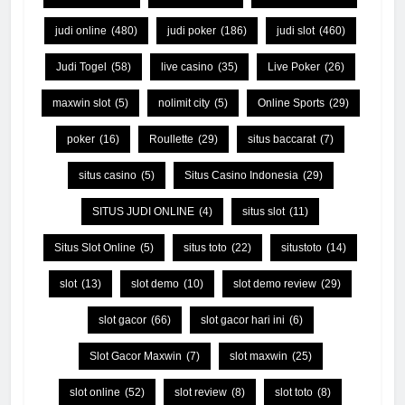
judi online
(480)
judi poker
(186)
judi slot
(460)
Judi Togel
(58)
live casino
(35)
Live Poker
(26)
maxwin slot
(5)
nolimit city
(5)
Online Sports
(29)
poker
(16)
Roullette
(29)
situs baccarat
(7)
situs casino
(5)
Situs Casino Indonesia
(29)
SITUS JUDI ONLINE
(4)
situs slot
(11)
Situs Slot Online
(5)
situs toto
(22)
situstoto
(14)
slot
(13)
slot demo
(10)
slot demo review
(29)
slot gacor
(66)
slot gacor hari ini
(6)
Slot Gacor Maxwin
(7)
slot maxwin
(25)
slot online
(52)
slot review
(8)
slot toto
(8)