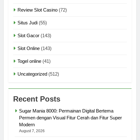
Review Slot Casino
(72)
Situs Judi
(55)
Slot Gacor
(143)
Slot Online
(143)
Togel online
(41)
Uncategorized
(512)
Recent Posts
Sugar Mania 8000: Permainan Digital Bertema
Permen dengan Visual Fitur Cerah dan Fitur Super
Modern
August 7, 2026