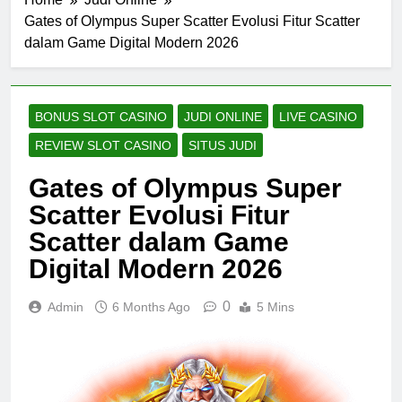
Gates of Olympus Super Scatter Evolusi Fitur Scatter
dalam Game Digital Modern 2026
BONUS SLOT CASINO
JUDI ONLINE
LIVE CASINO
REVIEW SLOT CASINO
SITUS JUDI
Gates of Olympus Super
Scatter Evolusi Fitur
Scatter dalam Game
Digital Modern 2026
0
Admin
6 Months Ago
5 Mins