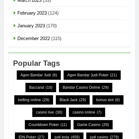
March 2023
(53)
February 2023
(124)
January 2023
(170)
December 2022
(115)
Popular Tags
Agen Bandar Judi
(6)
Agen Bandar Judi Poker
(21)
Baccarat
(10)
Bandar Casino Online
(29)
betting online
(29)
Black Jack
(29)
bonus slot
(6)
casino live
(30)
casino online
(7)
Countdown Poker
(11)
Game Casino
(29)
IDN Poker
(27)
judi bola
(456)
judi casino
(279)