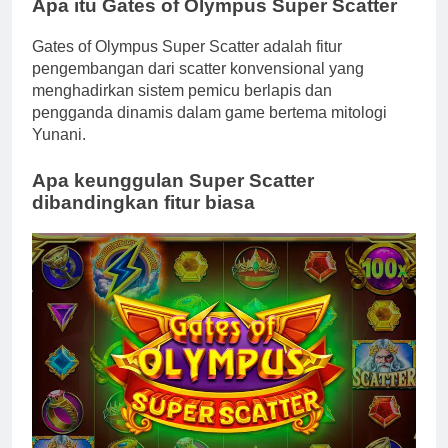
Apa itu Gates of Olympus Super Scatter
Gates of Olympus Super Scatter adalah fitur
pengembangan dari scatter konvensional yang
menghadirkan sistem pemicu berlapis dan
pengganda dinamis dalam game bertema mitologi
Yunani.
Apa keunggulan Super Scatter
dibandingkan fitur biasa