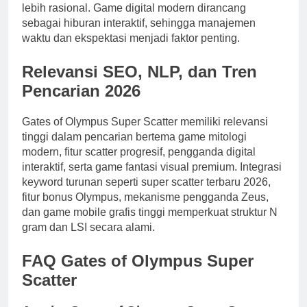
lebih rasional. Game digital modern dirancang
sebagai hiburan interaktif, sehingga manajemen
waktu dan ekspektasi menjadi faktor penting.
Relevansi SEO, NLP, dan Tren
Pencarian 2026
Gates of Olympus Super Scatter memiliki relevansi
tinggi dalam pencarian bertema game mitologi
modern, fitur scatter progresif, pengganda digital
interaktif, serta game fantasi visual premium. Integrasi
keyword turunan seperti super scatter terbaru 2026,
fitur bonus Olympus, mekanisme pengganda Zeus,
dan game mobile grafis tinggi memperkuat struktur N
gram dan LSI secara alami.
FAQ Gates of Olympus Super
Scatter