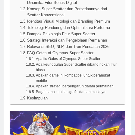
Dinamika Fitur Bonus Digital
Konsep Super Scatter dan Perbedaannya dari
Scatter Konvensional
Identitas Visual Mitologi dan Branding Premium
Teknologi Rendering dan Optimalisasi Performa
Dampak Psikologis Fitur Super Scatter
Strategi Interaksi dan Pengelolaan Permainan
Relevansi SEO, NLP, dan Tren Pencarian 2026
FAQ Gates of Olympus Super Scatter
Apa itu Gates of Olympus Super Scatter
Apa keunggulan Super Scatter dibandingkan fitur
biasa
Apakah game ini kompatibel untuk perangkat
mobile
Apakah strategi berpengaruh dalam permainan
Bagaimana kualitas grafis dan animasinya
Kesimpulan