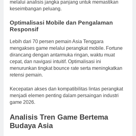
melalui analisis jangka panjang untuk memastikan
keseimbangan peluang.
Optimalisasi Mobile dan Pengalaman
Responsif
Lebih dari 70 persen pemain Asia Tenggara
mengakses game melalui perangkat mobile. Fortune
dirancang dengan antarmuka ringan, waktu muat
cepat, dan navigasi intuitif. Optimalisasi ini
menurunkan tingkat bounce rate serta meningkatkan
retensi pemain.
Kecepatan akses dan kompatibilitas lintas perangkat
menjadi elemen penting dalam persaingan industri
game 2026.
Analisis Tren Game Bertema
Budaya Asia