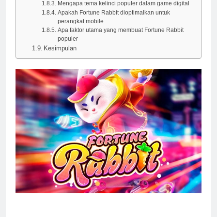
Mengapa tema kelinci populer dalam game digital
Apakah Fortune Rabbit dioptimalkan untuk
perangkat mobile
Apa faktor utama yang membuat Fortune Rabbit
populer
Kesimpulan