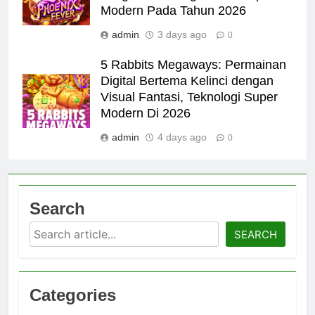
Modern Pada Tahun 2026
admin
3 days ago
0
5 Rabbits Megaways: Permainan
Digital Bertema Kelinci dengan
Visual Fantasi, Teknologi Super
Modern Di 2026
admin
4 days ago
0
Search
Search
SEARCH
Categories