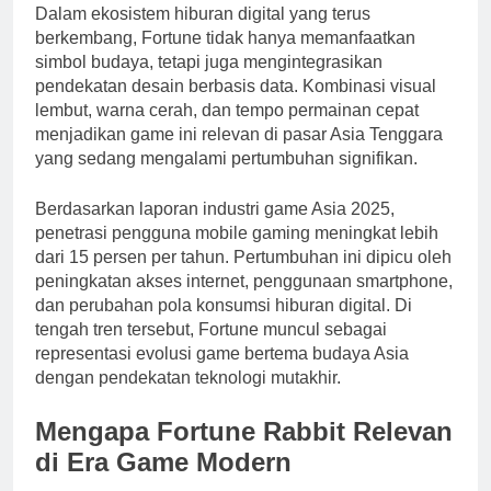
Dalam ekosistem hiburan digital yang terus
berkembang, Fortune tidak hanya memanfaatkan
simbol budaya, tetapi juga mengintegrasikan
pendekatan desain berbasis data. Kombinasi visual
lembut, warna cerah, dan tempo permainan cepat
menjadikan game ini relevan di pasar Asia Tenggara
yang sedang mengalami pertumbuhan signifikan.
Berdasarkan laporan industri game Asia 2025,
penetrasi pengguna mobile gaming meningkat lebih
dari 15 persen per tahun. Pertumbuhan ini dipicu oleh
peningkatan akses internet, penggunaan smartphone,
dan perubahan pola konsumsi hiburan digital. Di
tengah tren tersebut, Fortune muncul sebagai
representasi evolusi game bertema budaya Asia
dengan pendekatan teknologi mutakhir.
Mengapa Fortune Rabbit Relevan
di Era Game Modern