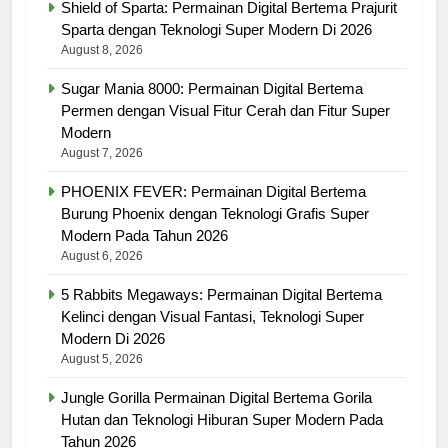
Shield of Sparta: Permainan Digital Bertema Prajurit
Sparta dengan Teknologi Super Modern Di 2026
August 8, 2026
Sugar Mania 8000: Permainan Digital Bertema
Permen dengan Visual Fitur Cerah dan Fitur Super
Modern
August 7, 2026
PHOENIX FEVER: Permainan Digital Bertema
Burung Phoenix dengan Teknologi Grafis Super
Modern Pada Tahun 2026
August 6, 2026
5 Rabbits Megaways: Permainan Digital Bertema
Kelinci dengan Visual Fantasi, Teknologi Super
Modern Di 2026
August 5, 2026
Jungle Gorilla Permainan Digital Bertema Gorila
Hutan dan Teknologi Hiburan Super Modern Pada
Tahun 2026