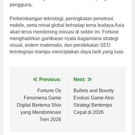
pengguna.
Perkembangan teknologi, peningkatan penetrasi
mobile, serta minat global terhadap tema budaya Asia
akan terus mendorong inovasi di sektor ini. Fortune
menghadirkan gambaran nyata bagaimana strategi
visual, sistem matematis, dan pendekatan SEO
terintegrasi mampu menciptakan daya tarik yang luas.
Post
Previous:
Next:
navigation
Fortune Ox
Bullets and Bounty
Fenomena Game
Evolusi Game Aksi
Digital Bertema Shio
Strategi Bertempo
yang Mendominasi
Cepat di 2026
Tren 2026