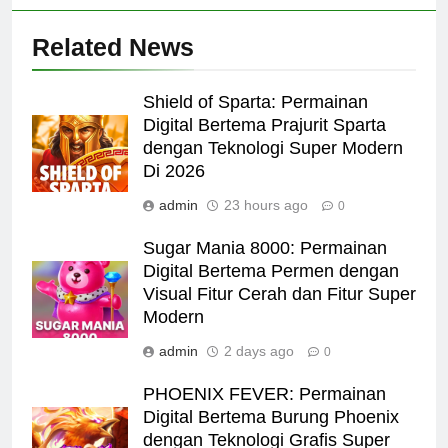
Related News
Shield of Sparta: Permainan
Digital Bertema Prajurit Sparta
dengan Teknologi Super Modern
Di 2026
admin
23 hours ago
0
Sugar Mania 8000: Permainan
Digital Bertema Permen dengan
Visual Fitur Cerah dan Fitur Super
Modern
admin
2 days ago
0
PHOENIX FEVER: Permainan
Digital Bertema Burung Phoenix
dengan Teknologi Grafis Super