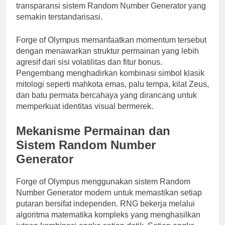
transparansi sistem Random Number Generator yang
semakin terstandarisasi.
Forge of Olympus memanfaatkan momentum tersebut
dengan menawarkan struktur permainan yang lebih
agresif dari sisi volatilitas dan fitur bonus.
Pengembang menghadirkan kombinasi simbol klasik
mitologi seperti mahkota emas, palu tempa, kilat Zeus,
dan batu permata bercahaya yang dirancang untuk
memperkuat identitas visual bermerek.
Mekanisme Permainan dan
Sistem Random Number
Generator
Forge of Olympus menggunakan sistem Random
Number Generator modern untuk memastikan setiap
putaran bersifat independen. RNG bekerja melalui
algoritma matematika kompleks yang menghasilkan