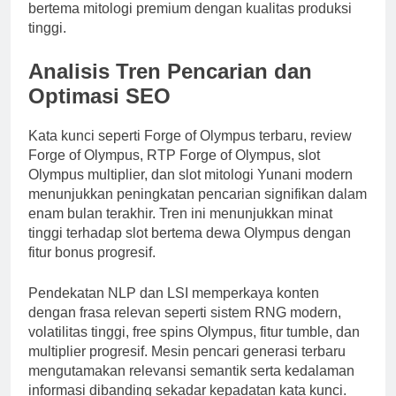
bertema mitologi premium dengan kualitas produksi
tinggi.
Analisis Tren Pencarian dan
Optimasi SEO
Kata kunci seperti Forge of Olympus terbaru, review
Forge of Olympus, RTP Forge of Olympus, slot
Olympus multiplier, dan slot mitologi Yunani modern
menunjukkan peningkatan pencarian signifikan dalam
enam bulan terakhir. Tren ini menunjukkan minat
tinggi terhadap slot bertema dewa Olympus dengan
fitur bonus progresif.
Pendekatan NLP dan LSI memperkaya konten
dengan frasa relevan seperti sistem RNG modern,
volatilitas tinggi, free spins Olympus, fitur tumble, dan
multiplier progresif. Mesin pencari generasi terbaru
mengutamakan relevansi semantik serta kedalaman
informasi dibanding sekadar kepadatan kata kunci.