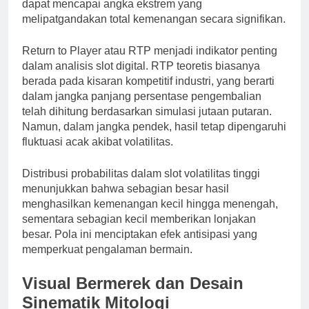
dapat mencapai angka ekstrem yang
melipatgandakan total kemenangan secara signifikan.
Return to Player atau RTP menjadi indikator penting
dalam analisis slot digital. RTP teoretis biasanya
berada pada kisaran kompetitif industri, yang berarti
dalam jangka panjang persentase pengembalian
telah dihitung berdasarkan simulasi jutaan putaran.
Namun, dalam jangka pendek, hasil tetap dipengaruhi
fluktuasi acak akibat volatilitas.
Distribusi probabilitas dalam slot volatilitas tinggi
menunjukkan bahwa sebagian besar hasil
menghasilkan kemenangan kecil hingga menengah,
sementara sebagian kecil memberikan lonjakan
besar. Pola ini menciptakan efek antisipasi yang
memperkuat pengalaman bermain.
Visual Bermerek dan Desain
Sinematik Mitologi