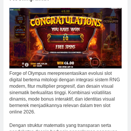
Forge of Olympus merepresentasikan evolusi slot
digital bertema mitologi dengan integrasi sistem RNG
modern, fitur multiplier progresif, dan desain visual
sinematik berkualitas tinggi. Kombinasi volatilitas
dinamis, mode bonus interaktif, dan identitas visual
bermerek menjadikannya relevan dalam tren slot
online 2026.
Dengan struktur matematis yang transparan serta