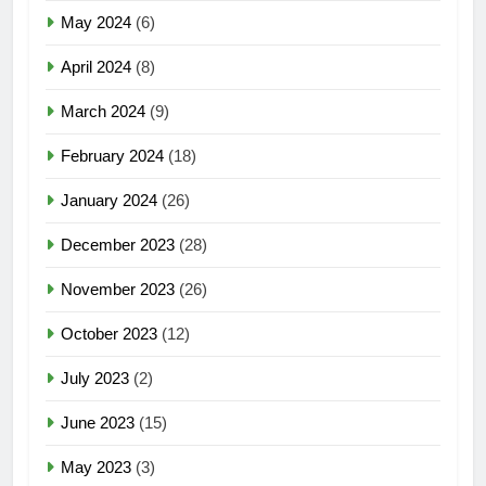
May 2024
(6)
April 2024
(8)
March 2024
(9)
February 2024
(18)
January 2024
(26)
December 2023
(28)
November 2023
(26)
October 2023
(12)
July 2023
(2)
June 2023
(15)
May 2023
(3)