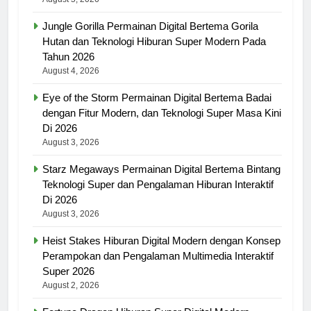
Jungle Gorilla Permainan Digital Bertema Gorila
Hutan dan Teknologi Hiburan Super Modern Pada
Tahun 2026
August 4, 2026
Eye of the Storm Permainan Digital Bertema Badai
dengan Fitur Modern, dan Teknologi Super Masa Kini
Di 2026
August 3, 2026
Starz Megaways Permainan Digital Bertema Bintang
Teknologi Super dan Pengalaman Hiburan Interaktif
Di 2026
August 3, 2026
Heist Stakes Hiburan Digital Modern dengan Konsep
Perampokan dan Pengalaman Multimedia Interaktif
Super 2026
August 2, 2026