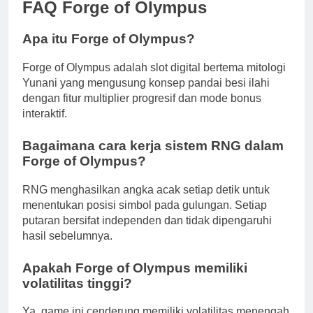
FAQ Forge of Olympus
Apa itu Forge of Olympus?
Forge of Olympus adalah slot digital bertema mitologi
Yunani yang mengusung konsep pandai besi ilahi
dengan fitur multiplier progresif dan mode bonus
interaktif.
Bagaimana cara kerja sistem RNG dalam
Forge of Olympus?
RNG menghasilkan angka acak setiap detik untuk
menentukan posisi simbol pada gulungan. Setiap
putaran bersifat independen dan tidak dipengaruhi
hasil sebelumnya.
Apakah Forge of Olympus memiliki
volatilitas tinggi?
Ya, game ini cenderung memiliki volatilitas menengah