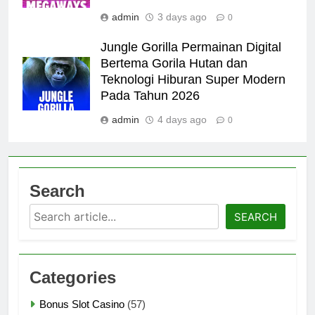
admin
3 days ago
0
Jungle Gorilla Permainan Digital
Bertema Gorila Hutan dan
Teknologi Hiburan Super Modern
Pada Tahun 2026
admin
4 days ago
0
Search
Search
SEARCH
Categories
Bonus Slot Casino
(57)