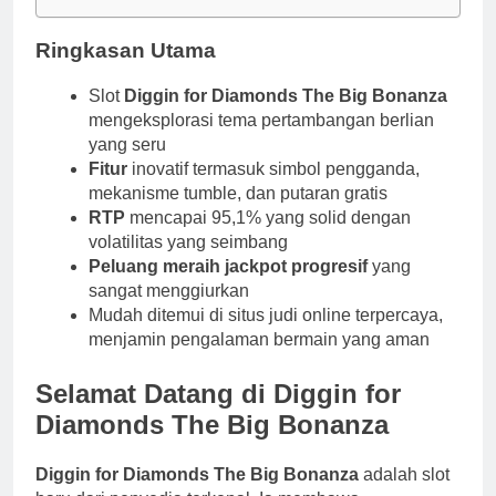
Ringkasan Utama
Slot
Diggin for Diamonds The Big Bonanza
mengeksplorasi tema pertambangan berlian
yang seru
Fitur
inovatif termasuk simbol pengganda,
mekanisme tumble, dan putaran gratis
RTP
mencapai 95,1% yang solid dengan
volatilitas yang seimbang
Peluang meraih jackpot progresif
yang
sangat menggiurkan
Mudah ditemui di situs judi online terpercaya,
menjamin pengalaman bermain yang aman
Selamat Datang di Diggin for
Diamonds The Big Bonanza
Diggin for Diamonds The Big Bonanza
adalah slot