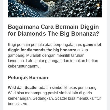
Bagaimana Cara Bermain Diggin
for Diamonds The Big Bonanza?
Bagi pemain pemula atau berpengalaman,
game slot
diggin for diamonds the big bonanza
cukup
gampang. Mulailah dengan memilih taruhan
favoritmu. Lalu, putar gulungan dan temukan berlian
keberuntunganmu.
Petunjuk Bermain
Wild
dan
Scatter
adalah simbol khusus pemenang.
Wild bisa menampung posisi simbol lain di garis
kemenangan. Sedangkan, Scatter bisa membuka fitur
bonus seru.