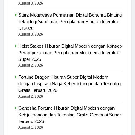
August 3, 2026
Starz Megaways Permainan Digital Bertema Bintang
Teknologi Super dan Pengalaman Hiburan Interaktif
Di 2026
August 3, 2026
Heist Stakes Hiburan Digital Modern dengan Konsep
Perampokan dan Pengalaman Multimedia Interaktif
Super 2026
August 2, 2026
Fortune Dragon Hiburan Super Digital Modern
dengan Inspirasi Naga Keberuntungan dan Teknologi
Grafis Terbaru 2026
August 2, 2026
Ganesha Fortune Hiburan Digital Modern dengan
Kebijaksanaan dan Teknologi Grafis Generasi Super
Terbaru 2026
August 1, 2026