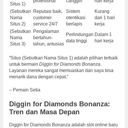
profesional
canggih
hari kerja
Situs 1)
(Sebutkan
Reputasi baik,
Sistem
Kurang
Nama
customer
otentikasi
dari 1 hari
Situs 2)
service 24/7
berlapis
kerja
(Sebutkan
Pengalaman
Perlindungan
Dalam 1
Nama
bertahun-
data tinggi
hari kerja
Situs 3)
tahun, antusias
“Situs (Sebutkan Nama Situs 1) adalah pilihan terbaik
untuk bermain
Diggin for Diamonds Bonanza
.
Layanan mereka sangat memuaskan dan saya bisa
menarik dana dengan cepat.”
– Pemain Setia
Diggin for Diamonds Bonanza:
Tren dan Masa Depan
Diggin for Diamonds Bonanza adalah slot online baru