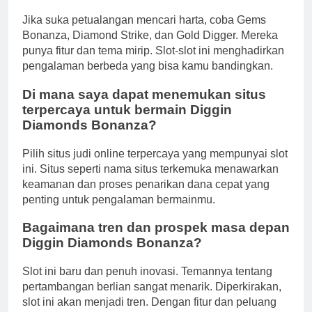
Jika suka petualangan mencari harta, coba Gems
Bonanza, Diamond Strike, dan Gold Digger. Mereka
punya fitur dan tema mirip. Slot-slot ini menghadirkan
pengalaman berbeda yang bisa kamu bandingkan.
Di mana saya dapat menemukan situs
terpercaya untuk bermain Diggin
Diamonds Bonanza?
Pilih situs judi online terpercaya yang mempunyai slot
ini. Situs seperti nama situs terkemuka menawarkan
keamanan dan proses penarikan dana cepat yang
penting untuk pengalaman bermainmu.
Bagaimana tren dan prospek masa depan
Diggin Diamonds Bonanza?
Slot ini baru dan penuh inovasi. Temannya tentang
pertambangan berlian sangat menarik. Diperkirakan,
slot ini akan menjadi tren. Dengan fitur dan peluang