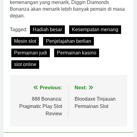
kemenangan yang menarik, Diggin Diamonds
Bonanza akan menarik lebih banyak pemain di masa
depan.
Tagged:
Hadiah besar
Kesempatan menang
Mesin slot
Penjelajahan berlian
Permainan judi
Permainan kasino
slot online
Post
Previous:
Next:
navigation
888 Bonanza:
Bloodaxe Tinjauan
Pragmatic Play Slot
Permainan Slot
Review