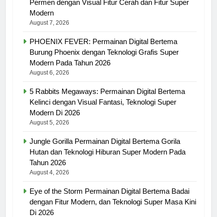
Permen dengan Visual Fitur Cerah dan Fitur Super
Modern
August 7, 2026
PHOENIX FEVER: Permainan Digital Bertema
Burung Phoenix dengan Teknologi Grafis Super
Modern Pada Tahun 2026
August 6, 2026
5 Rabbits Megaways: Permainan Digital Bertema
Kelinci dengan Visual Fantasi, Teknologi Super
Modern Di 2026
August 5, 2026
Jungle Gorilla Permainan Digital Bertema Gorila
Hutan dan Teknologi Hiburan Super Modern Pada
Tahun 2026
August 4, 2026
Eye of the Storm Permainan Digital Bertema Badai
dengan Fitur Modern, dan Teknologi Super Masa Kini
Di 2026