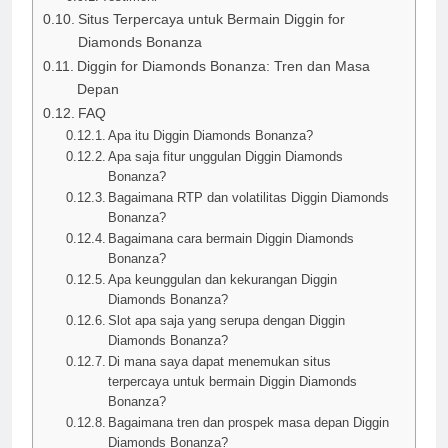
Situs Terpercaya untuk Bermain Diggin for
Diamonds Bonanza
Diggin for Diamonds Bonanza: Tren dan Masa
Depan
FAQ
Apa itu Diggin Diamonds Bonanza?
Apa saja fitur unggulan Diggin Diamonds
Bonanza?
Bagaimana RTP dan volatilitas Diggin Diamonds
Bonanza?
Bagaimana cara bermain Diggin Diamonds
Bonanza?
Apa keunggulan dan kekurangan Diggin
Diamonds Bonanza?
Slot apa saja yang serupa dengan Diggin
Diamonds Bonanza?
Di mana saya dapat menemukan situs
terpercaya untuk bermain Diggin Diamonds
Bonanza?
Bagaimana tren dan prospek masa depan Diggin
Diamonds Bonanza?