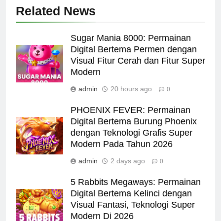
Related News
Sugar Mania 8000: Permainan
Digital Bertema Permen dengan
Visual Fitur Cerah dan Fitur Super
Modern
admin
20 hours ago
0
PHOENIX FEVER: Permainan
Digital Bertema Burung Phoenix
dengan Teknologi Grafis Super
Modern Pada Tahun 2026
admin
2 days ago
0
5 Rabbits Megaways: Permainan
Digital Bertema Kelinci dengan
Visual Fantasi, Teknologi Super
Modern Di 2026