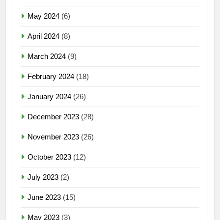
May 2024
(6)
April 2024
(8)
March 2024
(9)
February 2024
(18)
January 2024
(26)
December 2023
(28)
November 2023
(26)
October 2023
(12)
July 2023
(2)
June 2023
(15)
May 2023
(3)