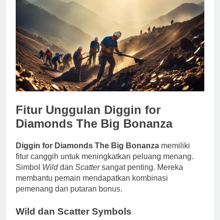
Fitur Unggulan Diggin for
Diamonds The Big Bonanza
Diggin for Diamonds The Big Bonanza
memiliki
fitur canggih untuk meningkatkan peluang menang.
Simbol
Wild
dan
Scatter
sangat penting. Mereka
membantu pemain mendapatkan kombinasi
pemenang dan putaran bonus.
Wild dan Scatter Symbols