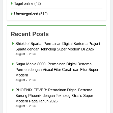
Togel online
(42)
Uncategorized
(512)
Recent Posts
Shield of Sparta: Permainan Digital Bertema Prajurit
Sparta dengan Teknologi Super Modern Di 2026
August 8, 2026
Sugar Mania 8000: Permainan Digital Bertema
Permen dengan Visual Fitur Cerah dan Fitur Super
Modern
August 7, 2026
PHOENIX FEVER: Permainan Digital Bertema
Burung Phoenix dengan Teknologi Grafis Super
Modern Pada Tahun 2026
August 6, 2026