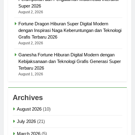
Super 2026
August 2, 2026
Fortune Dragon Hiburan Super Digital Modern
dengan Inspirasi Naga Keberuntungan dan Teknologi
Grafis Terbaru 2026
August 2, 2026
Ganesha Fortune Hiburan Digital Modern dengan
Kebijaksanaan dan Teknologi Grafis Generasi Super
Terbaru 2026
August 1, 2026
Archives
August 2026
(10)
July 2026
(21)
March 2026
(5)