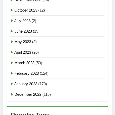
October 2023
(12)
July 2023
(2)
June 2023
(15)
May 2023
(3)
April 2023
(20)
March 2023
(53)
February 2023
(124)
January 2023
(170)
December 2022
(115)
Popular Tags