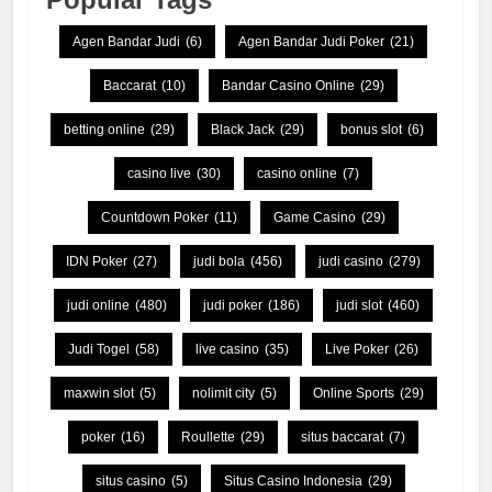
Agen Bandar Judi
(6)
Agen Bandar Judi Poker
(21)
Baccarat
(10)
Bandar Casino Online
(29)
betting online
(29)
Black Jack
(29)
bonus slot
(6)
casino live
(30)
casino online
(7)
Countdown Poker
(11)
Game Casino
(29)
IDN Poker
(27)
judi bola
(456)
judi casino
(279)
judi online
(480)
judi poker
(186)
judi slot
(460)
Judi Togel
(58)
live casino
(35)
Live Poker
(26)
maxwin slot
(5)
nolimit city
(5)
Online Sports
(29)
poker
(16)
Roullette
(29)
situs baccarat
(7)
situs casino
(5)
Situs Casino Indonesia
(29)