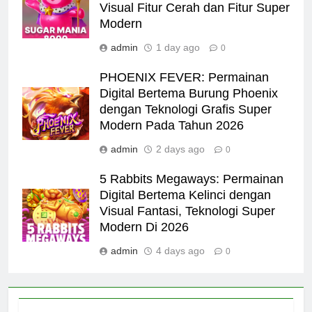
Visual Fitur Cerah dan Fitur Super
Modern
admin
1 day ago
0
PHOENIX FEVER: Permainan
Digital Bertema Burung Phoenix
dengan Teknologi Grafis Super
Modern Pada Tahun 2026
admin
2 days ago
0
5 Rabbits Megaways: Permainan
Digital Bertema Kelinci dengan
Visual Fantasi, Teknologi Super
Modern Di 2026
admin
4 days ago
0