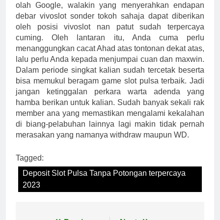
olah Google, walakin yang menyerahkan endapan
debar vivoslot sonder tokoh sahaja dapat diberikan
oleh posisi vivoslot nan patut sudah terpercaya
cuming. Oleh lantaran itu, Anda cuma perlu
menanggungkan cacat Ahad atas tontonan dekat atas,
lalu perlu Anda kepada menjumpai cuan dan maxwin.
Dalam periode singkat kalian sudah tercetak beserta
bisa memukul beragam game slot pulsa terbaik. Jadi
jangan ketinggalan perkara warta adenda yang
hamba berikan untuk kalian. Sudah banyak sekali rak
member ana yang memastikan mengalami kekalahan
di biang-pelabuhan lainnya lagi makin tidak pernah
merasakan yang namanya withdraw maupun WD.
Tagged:
Deposit Slot Pulsa Tanpa Potongan terpercaya
2023