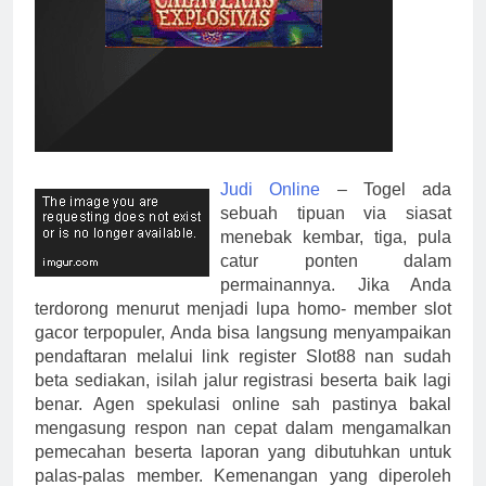
Judi Online
– Togel ada
sebuah tipuan via siasat
menebak kembar, tiga, pula
catur ponten dalam
permainannya. Jika Anda
terdorong menurut menjadi lupa homo- member slot
gacor terpopuler, Anda bisa langsung menyampaikan
pendaftaran melalui link register Slot88 nan sudah
beta sediakan, isilah jalur registrasi beserta baik lagi
benar. Agen spekulasi online sah pastinya bakal
mengasung respon nan cepat dalam mengamalkan
pemecahan beserta laporan yang dibutuhkan untuk
palas-palas member. Kemenangan yang diperoleh