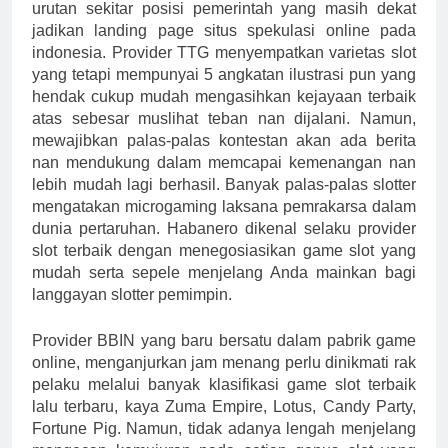
urutan sekitar posisi pemerintah yang masih dekat
jadikan landing page situs spekulasi online pada
indonesia. Provider TTG menyempatkan varietas slot
yang tetapi mempunyai 5 angkatan ilustrasi pun yang
hendak cukup mudah mengasihkan kejayaan terbaik
atas sebesar muslihat teban nan dijalani. Namun,
mewajibkan palas-palas kontestan akan ada berita
nan mendukung dalam memcapai kemenangan nan
lebih mudah lagi berhasil. Banyak palas-palas slotter
mengatakan microgaming laksana pemrakarsa dalam
dunia pertaruhan. Habanero dikenal selaku provider
slot terbaik dengan menegosiasikan game slot yang
mudah serta sepele menjelang Anda mainkan bagi
langgayan slotter pemimpin.
Provider BBIN yang baru bersatu dalam pabrik game
online, menganjurkan jam menang perlu dinikmati rak
pelaku melalui banyak klasifikasi game slot terbaik
lalu terbaru, kaya Zuma Empire, Lotus, Candy Party,
Fortune Pig. Namun, tidak adanya lengah menjelang