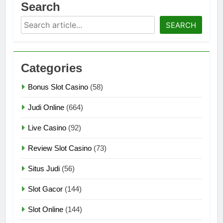
Search
Search
SEARCH
Categories
Bonus Slot Casino
(58)
Judi Online
(664)
Live Casino
(92)
Review Slot Casino
(73)
Situs Judi
(56)
Slot Gacor
(144)
Slot Online
(144)