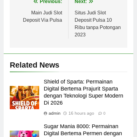
Post
Previous:
Next:
navigation
Main Judi Slot
Situs Judi Slot
Deposit Via Pulsa
Deposit Pulsa 10
Ribu tanpa Potongan
2023
Related News
Shield of Sparta: Permainan
Digital Bertema Prajurit Sparta
dengan Teknologi Super Modern
Di 2026
admin
16 hours ago
0
Sugar Mania 8000: Permainan
Digital Bertema Permen dengan