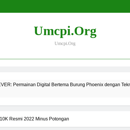
Umcpi.org
Umcpi.org
ER: Permainan Digital Bertema Burung Phoenix dengan Tekno
gaways: Permainan Digital Bertema Kelinci dengan Visual Fan
la Permainan Digital Bertema Gorila Hutan dan Teknologi Hib
a 10K Resmi 2022 Minus Potongan