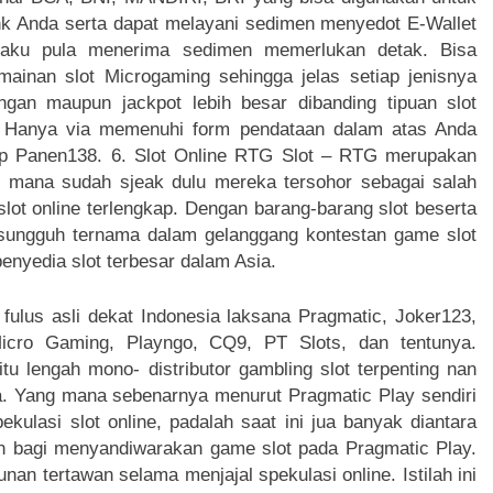
k Anda serta dapat melayani sedimen menyedot E-Wallet
aku pula menerima sedimen memerlukan detak. Bisa
mainan slot Microgaming sehingga jelas setiap jenisnya
gan maupun jackpot lebih besar dibanding tipuan slot
n. Hanya via memenuhi form pendataan dalam atas Anda
gkap Panen138. 6. Slot Online RTG Slot – RTG merupakan
 mana sudah sjeak dulu mereka tersohor sebagai salah
lot online terlengkap. Dengan barang-barang slot beserta
h-sungguh ternama dalam gelanggang kontestan game slot
 penyedia slot terbesar dalam Asia.
 fulus asli dekat Indonesia laksana Pragmatic, Joker123,
cro Gaming, Playngo, CQ9, PT Slots, dan tentunya.
u lengah mono- distributor gambling slot terpenting nan
ia. Yang mana sebenarnya menurut Pragmatic Play sendiri
ulasi slot online, padalah saat ini jua banyak diantara
an bagi menyandiwarakan game slot pada Pragmatic Play.
nan tertawan selama menjajal spekulasi online. Istilah ini