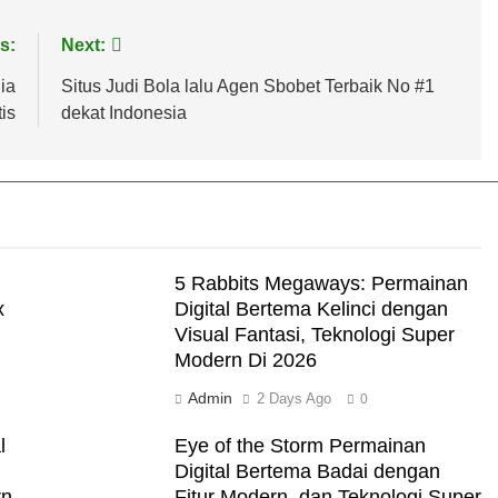
s:
Next:
ia
Situs Judi Bola lalu Agen Sbobet Terbaik No #1
is
dekat Indonesia
5 Rabbits Megaways: Permainan
x
Digital Bertema Kelinci dengan
Visual Fantasi, Teknologi Super
Modern Di 2026
Admin
2 Days Ago
0
l
Eye of the Storm Permainan
Digital Bertema Badai dengan
rn
Fitur Modern, dan Teknologi Super