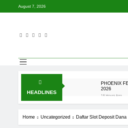
Skip
August 7, 2026
to
content
PHOENIX FEV
2026
HEADLINES
18 Hours Ago
5 Rabbits Me
2 Days Ago
Jungle Goril
Home
Uncategorized
Daftar Slot Deposit Dan
3 Days Ago