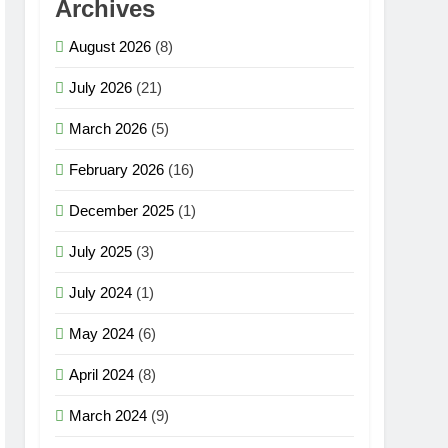
Archives
August 2026
(8)
July 2026
(21)
March 2026
(5)
February 2026
(16)
December 2025
(1)
July 2025
(3)
July 2024
(1)
May 2024
(6)
April 2024
(8)
March 2024
(9)