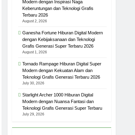
Modern dengan Inspirasi Naga
Keberuntungan dan Teknologi Grafis
Terbaru 2026
August 2, 2026
Ganesha Fortune Hiburan Digital Modern
dengan Kebijaksanaan dan Teknologi
Grafis Generasi Super Terbaru 2026
August 1, 2026
Tornado Rampage Hiburan Digital Super
Modern dengan Kekuatan Alam dan
Teknologi Grafis Generasi Terbaru 2026
July 30, 2026
Starlight Archer 1000 Hiburan Digital
Modern dengan Nuansa Fantasi dan
Teknologi Grafis Generasi Super Terbaru
July 29, 2026