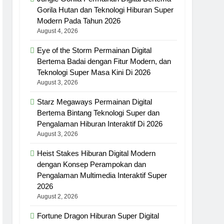
Gorila Hutan dan Teknologi Hiburan Super
Modern Pada Tahun 2026
August 4, 2026
Eye of the Storm Permainan Digital
Bertema Badai dengan Fitur Modern, dan
Teknologi Super Masa Kini Di 2026
August 3, 2026
Starz Megaways Permainan Digital
Bertema Bintang Teknologi Super dan
Pengalaman Hiburan Interaktif Di 2026
August 3, 2026
Heist Stakes Hiburan Digital Modern
dengan Konsep Perampokan dan
Pengalaman Multimedia Interaktif Super
2026
August 2, 2026
Fortune Dragon Hiburan Super Digital