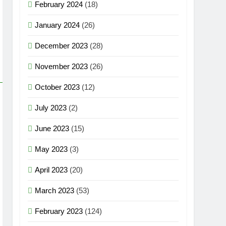
February 2024
(18)
January 2024
(26)
December 2023
(28)
November 2023
(26)
October 2023
(12)
July 2023
(2)
June 2023
(15)
May 2023
(3)
April 2023
(20)
March 2023
(53)
February 2023
(124)