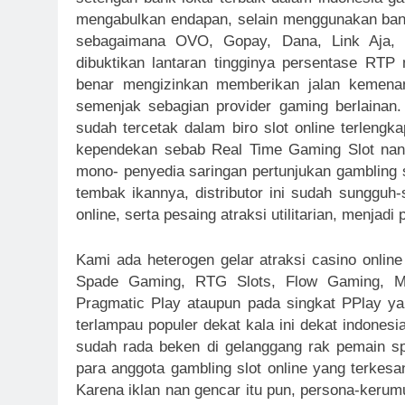
mengabulkan endapan, selain menggunakan ban
sebagaimana OVO, Gopay, Dana, Link Aja, 
dibuktikan lantaran tingginya persentase RTP 
benar mengizinkan memberikan jalan kemenan
semenjak sebagian provider gaming berlaina
sudah tercetak dalam biro slot online terlen
kependekan sebab Real Time Gaming Slot nan
mono- penyedia saringan pertunjukan gambling s
tembak ikannya, distributor ini sudah sunggu
online, serta pesaing atraksi utilitarian, menjadi
Kami ada heterogen gelar atraksi casino online
Spade Gaming, RTG Slots, Flow Gaming, Mi
Pragmatic Play ataupun pada singkat PPlay yait
terlampau populer dekat kala ini dekat indones
sudah rada beken di gelanggang rak pemain spek
para anggota gambling slot online yang terkes
Karena iklan nan gencar itu pun, persona-kerumu