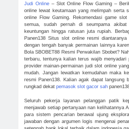
Judi Online
– Slot Online Flow Gaming – Beri
online lewat keutamaan yang melimpah serta s
online Flow Gaming. Rekomendasi game slot 
semua, sudah pernah di seumpama akibat m
keuntungan hingga ratusan juta rupiah. Berb
Panen138 Situs slot online resmi diantaranya j
dengan tengah banyak permainan lainnya karena 
Bola SBOBET88 Resmi Perwakilan Sbobet? Nah s
terbaru, tentunya kalian terus wajib menyadar
provider mainan-permainan judi slot online y
mudah. Jangan lewatkan kemudahan maka kesu
resmi Panen138. Kalian agak dapat langsung b
rungkad dekat
pemasok slot gacor sah
panen138
Seluruh pekerja layanan pelanggan patik 
menjawab setiap pertanyaan nan kelihatannya An
para sistem pencarian berawal ujung eksplo
jawaban dengan argumen logis mengenai pena
setengah bank lokal terbaik dalam indonesia 