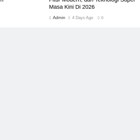
Masa Kini Di 2026
Admin
4 Days Ago
0