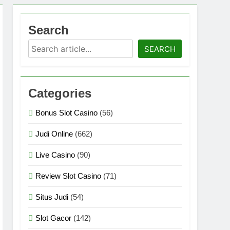
n Teknologi Super Masa Kini Di 2026
Search
ngalaman Hiburan Interaktif Di 2026
Search
SEARCH
laman Multimedia Interaktif Super 2026
Categories
Bonus Slot Casino
(56)
Judi Online
(662)
Live Casino
(90)
Review Slot Casino
(71)
Situs Judi
(54)
Slot Gacor
(142)