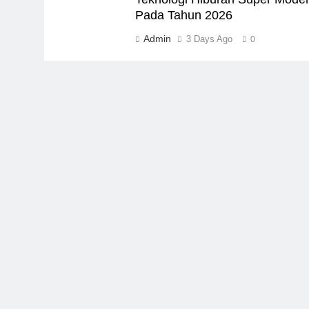
Pada Tahun 2026
Admin
3 Days Ago
0