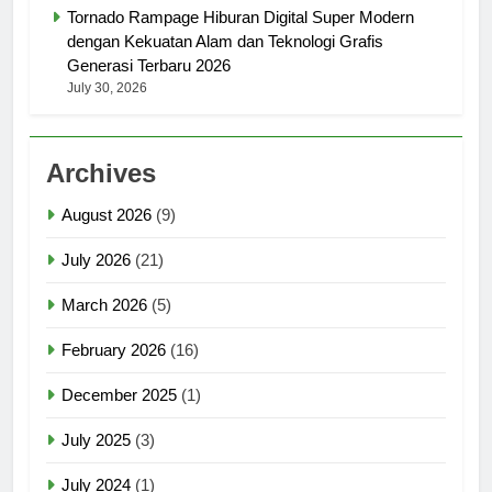
Tornado Rampage Hiburan Digital Super Modern
dengan Kekuatan Alam dan Teknologi Grafis
Generasi Terbaru 2026
July 30, 2026
Archives
August 2026
(9)
July 2026
(21)
March 2026
(5)
February 2026
(16)
December 2025
(1)
July 2025
(3)
July 2024
(1)