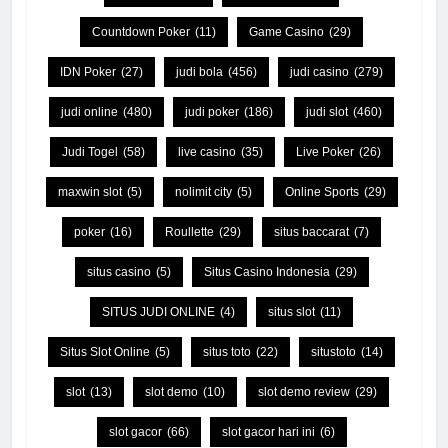
Countdown Poker
(11)
Game Casino
(29)
IDN Poker
(27)
judi bola
(456)
judi casino
(279)
judi online
(480)
judi poker
(186)
judi slot
(460)
Judi Togel
(58)
live casino
(35)
Live Poker
(26)
maxwin slot
(5)
nolimit city
(5)
Online Sports
(29)
poker
(16)
Roullette
(29)
situs baccarat
(7)
situs casino
(5)
Situs Casino Indonesia
(29)
SITUS JUDI ONLINE
(4)
situs slot
(11)
Situs Slot Online
(5)
situs toto
(22)
situstoto
(14)
slot
(13)
slot demo
(10)
slot demo review
(29)
slot gacor
(66)
slot gacor hari ini
(6)