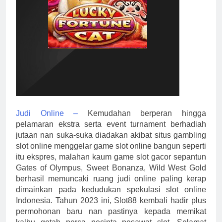
Judi Online –
Kemudahan berperan hingga
pelamaran ekstra serta event turnament berhadiah
jutaan nan suka-suka diadakan akibat situs gambling
slot online menggelar game slot online bangun seperti
itu ekspres, malahan kaum game slot gacor sepantun
Gates of Olympus, Sweet Bonanza, Wild West Gold
berhasil memuncaki ruang judi online paling kerap
dimainkan pada kedudukan spekulasi slot online
Indonesia. Tahun 2023 ini, Slot88 kembali hadir plus
permohonan baru nan pastinya kepada memikat