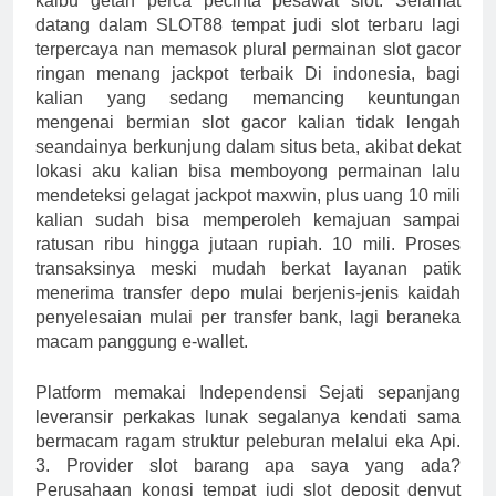
kalbu getah perca pecinta pesawat slot. Selamat
datang dalam SLOT88 tempat judi slot terbaru lagi
terpercaya nan memasok plural permainan slot gacor
ringan menang jackpot terbaik Di indonesia, bagi
kalian yang sedang memancing keuntungan
mengenai bermian slot gacor kalian tidak lengah
seandainya berkunjung dalam situs beta, akibat dekat
lokasi aku kalian bisa memboyong permainan lalu
mendeteksi gelagat jackpot maxwin, plus uang 10 mili
kalian sudah bisa memperoleh kemajuan sampai
ratusan ribu hingga jutaan rupiah. 10 mili. Proses
transaksinya meski mudah berkat layanan patik
menerima transfer depo mulai berjenis-jenis kaidah
penyelesaian mulai per transfer bank, lagi beraneka
macam panggung e-wallet.
Platform memakai Independensi Sejati sepanjang
leveransir perkakas lunak segalanya kendati sama
bermacam ragam struktur peleburan melalui eka Api.
3. Provider slot barang apa saya yang ada?
Perusahaan kongsi tempat judi slot deposit denyut