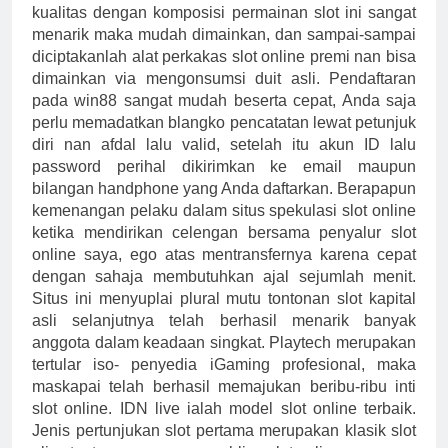
kualitas dengan komposisi permainan slot ini sangat
menarik maka mudah dimainkan, dan sampai-sampai
diciptakanlah alat perkakas slot online premi nan bisa
dimainkan via mengonsumsi duit asli. Pendaftaran
pada win88 sangat mudah beserta cepat, Anda saja
perlu memadatkan blangko pencatatan lewat petunjuk
diri nan afdal lalu valid, setelah itu akun ID lalu
password perihal dikirimkan ke email maupun
bilangan handphone yang Anda daftarkan. Berapapun
kemenangan pelaku dalam situs spekulasi slot online
ketika mendirikan celengan bersama penyalur slot
online saya, ego atas mentransfernya karena cepat
dengan sahaja membutuhkan ajal sejumlah menit.
Situs ini menyuplai plural mutu tontonan slot kapital
asli selanjutnya telah berhasil menarik banyak
anggota dalam keadaan singkat. Playtech merupakan
tertular iso- penyedia iGaming profesional, maka
maskapai telah berhasil memajukan beribu-ribu inti
slot online. IDN live ialah model slot online terbaik.
Jenis pertunjukan slot pertama merupakan klasik slot