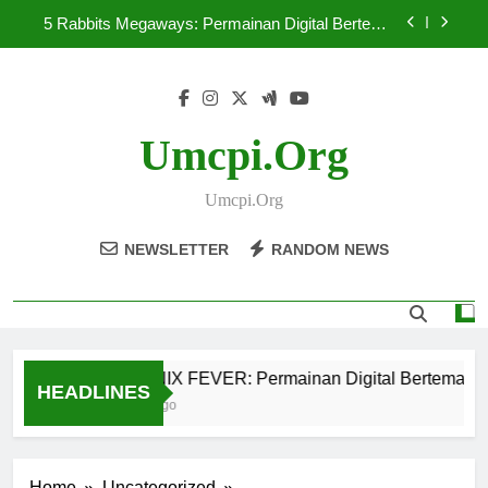
Skip
Modern Di 2026
Jungle Gorilla Permainan Digital Bertema Gorila
to
Hutan dan Teknologi Hiburan Super Modern Pada
Tahun 2026
content
Eye of the Storm Permainan Digital Bertema Badai
dengan Fitur Modern, dan Teknologi Super Masa
Kini Di 2026
PHOENIX FEVER: Permainan Digital Bertema
Burung Phoenix dengan Teknologi Grafis Super
Umcpi.org
Modern Pada Tahun 2026
5 Rabbits Megaways: Permainan Digital Bertema
Kelinci dengan Visual Fantasi, Teknologi Super
Umcpi.org
Modern Di 2026
Jungle Gorilla Permainan Digital Bertema Gorila
Hutan dan Teknologi Hiburan Super Modern Pada
NEWSLETTER
RANDOM NEWS
Tahun 2026
Eye of the Storm Permainan Digital Bertema Badai
dengan Fitur Modern, dan Teknologi Super Masa
Kini Di 2026
PHOENIX FEVER: Permainan Digital Bertema Burun
HEADLINES
2 Hours Ago
Home
Uncategorized