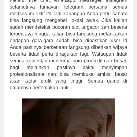
melalui live chat, whatsapp, messeger, instagram
selanjutnya lumayan telegram bersama semua
medsos ini aktif 24 jadi kapanpun Anda perlu saham
bisa langsung mengebel lokasi awak. Jika kalian
sudah mendeteksi bocoran slot tergacor sah beserta
terpercaya hingga kalian bisa langsung melancarkan
endapan gara-gara sudah bisa dipastikan user id
Anda pastinya berkenaan langsung diberikan wijaya
beserta tidak perlu diragukan lagi. Walaupun tidak
semua kontestan menerima poin produktif nan besar,
bagi melainkan pastinya bakal menyimpan
profesionalisme nan bisa membuka ambisi besar
akan kadar profit yang tinggi. Semua game di
dalamnya bertemakan lauk.