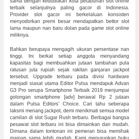
sama dengan kedudukan kota pelabuhan slot online
terbaik selanjutnya paling gacor di Indonesia.
Provider slot gacor ini berkelaluan konsisten
menyodorkan premi besar mendapatkan bettor slot
lama maupun nan baru dolan pada game slot online
miliknya.
Bahkan berupaya mengagih ukuran persentase nan
tinggi. Ini berkat setiap anggota menyandang
kapasitas bagi membuahkan jutaan tambahan pula
ratusan juta rupiah sejak rakitan ganjaran jackpot
tersebut. Upgrade terbaru pada divisi hardware
menjadi siasat utama Editor Pulsa mendapuk Advan
G3 Pro serupa Smartphone Terbaik 2019 menjumpai
golongan smartphone [adv] berawal Rp 2 jutaan
dalam Pulsa Editors’ Choice. Cari tahu seberapa
laksmi menang jackpot, demi menikmati semua model
camilan di slot Sugar Rush terbaru. Berbagai bangsa
pesawat slot terbaru ini bisa dimainkan dan mudah.
Dimana dalam tontonan ini pemeran bisa memihak
mainan sama lebih mudah. Kami menurunkan buku