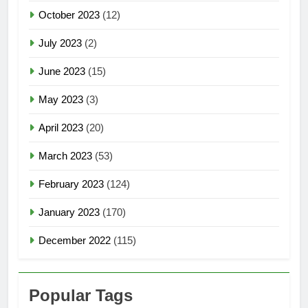
October 2023
(12)
July 2023
(2)
June 2023
(15)
May 2023
(3)
April 2023
(20)
March 2023
(53)
February 2023
(124)
January 2023
(170)
December 2022
(115)
Popular Tags