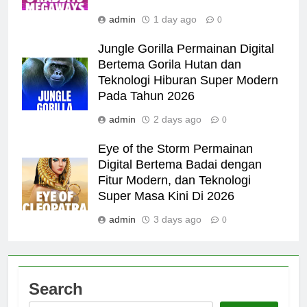
admin
1 day ago
0
Jungle Gorilla Permainan Digital
Bertema Gorila Hutan dan
Teknologi Hiburan Super Modern
Pada Tahun 2026
admin
2 days ago
0
Eye of the Storm Permainan
Digital Bertema Badai dengan
Fitur Modern, dan Teknologi
Super Masa Kini Di 2026
admin
3 days ago
0
Search