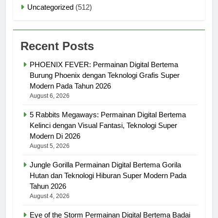
Uncategorized
(512)
Recent Posts
PHOENIX FEVER: Permainan Digital Bertema
Burung Phoenix dengan Teknologi Grafis Super
Modern Pada Tahun 2026
August 6, 2026
5 Rabbits Megaways: Permainan Digital Bertema
Kelinci dengan Visual Fantasi, Teknologi Super
Modern Di 2026
August 5, 2026
Jungle Gorilla Permainan Digital Bertema Gorila
Hutan dan Teknologi Hiburan Super Modern Pada
Tahun 2026
August 4, 2026
Eye of the Storm Permainan Digital Bertema Badai