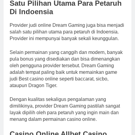
Satu Pilihan Utama Para Petaruh
Di Indoensia
Provider judi online Dream Gaming juga bisa menjadi
salah satu pilihan utama para petaruh di Indoensia.
Provider ini mempunyai banyak sekali keunggulan.
Selain permainan yang canggih dan modern, banyak
pula bonus yang disediakan dan bisa dimenangkan
oleh pengguna provider tersebut. Dream Gaming
adalah tempat paling baik untuk memainkan game
judi Best casino online seperti baccarat, sicbo,
ataupun Dragon Tiger.
Dengan kualitas sekaligus pengalaman yang
dimilikinya, provider Dream Gaming pastilah sangat
layak dipilih oleh para petaruh yang ingin main dan
menang dalam permainan casino online.
Casino Online Allbet Casino