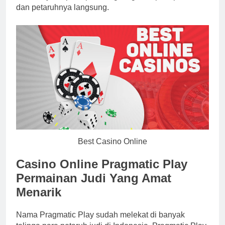
dan petaruhnya langsung.
Best Casino Online
Casino Online Pragmatic Play
Permainan Judi Yang Amat
Menarik
Nama Pragmatic Play sudah melekat di banyak