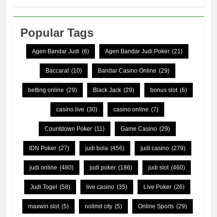
Popular Tags
Agen Bandar Judi
(6)
Agen Bandar Judi Poker
(21)
Baccarat
(10)
Bandar Casino Online
(29)
betting online
(29)
Black Jack
(29)
bonus slot
(6)
casino live
(30)
casino online
(7)
Countdown Poker
(11)
Game Casino
(29)
IDN Poker
(27)
judi bola
(456)
judi casino
(279)
judi online
(480)
judi poker
(186)
judi slot
(460)
Judi Togel
(58)
live casino
(35)
Live Poker
(26)
maxwin slot
(5)
nolimit city
(5)
Online Sports
(29)