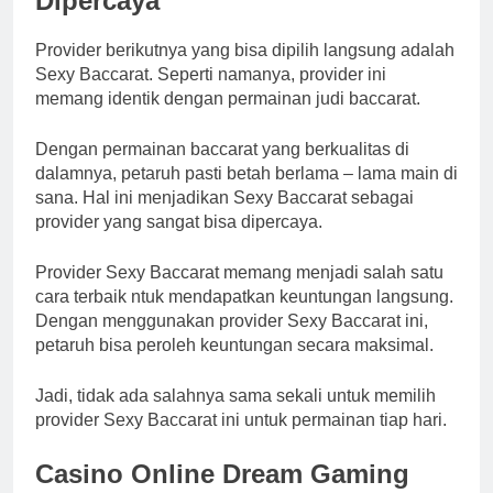
Dipercaya
Provider berikutnya yang bisa dipilih langsung adalah
Sexy Baccarat. Seperti namanya, provider ini
memang identik dengan permainan judi baccarat.
Dengan permainan baccarat yang berkualitas di
dalamnya, petaruh pasti betah berlama – lama main di
sana. Hal ini menjadikan Sexy Baccarat sebagai
provider yang sangat bisa dipercaya.
Provider Sexy Baccarat memang menjadi salah satu
cara terbaik ntuk mendapatkan keuntungan langsung.
Dengan menggunakan provider Sexy Baccarat ini,
petaruh bisa peroleh keuntungan secara maksimal.
Jadi, tidak ada salahnya sama sekali untuk memilih
provider Sexy Baccarat ini untuk permainan tiap hari.
Casino Online Dream Gaming