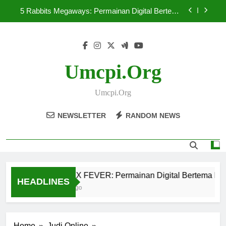
Skip
Modern Di 2026
Jungle Gorilla Permainan Digital Bertema Gorila
to
Hutan dan Teknologi Hiburan Super Modern Pada
Tahun 2026
content
Eye of the Storm Permainan Digital Bertema Badai
dengan Fitur Modern, dan Teknologi Super Masa
Kini Di 2026
PHOENIX FEVER: Permainan Digital Bertema
Burung Phoenix dengan Teknologi Grafis Super
Umcpi.org
Modern Pada Tahun 2026
5 Rabbits Megaways: Permainan Digital Bertema
Kelinci dengan Visual Fantasi, Teknologi Super
Umcpi.org
Modern Di 2026
Jungle Gorilla Permainan Digital Bertema Gorila
Hutan dan Teknologi Hiburan Super Modern Pada
NEWSLETTER
RANDOM NEWS
Tahun 2026
Eye of the Storm Permainan Digital Bertema Badai
dengan Fitur Modern, dan Teknologi Super Masa
Kini Di 2026
PHOENIX FEVER: Permainan Digital Bertema Burung 
HEADLINES
19 Hours Ago
Home
Judi Online