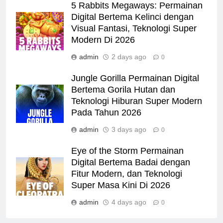
5 Rabbits Megaways: Permainan
Digital Bertema Kelinci dengan
Visual Fantasi, Teknologi Super
Modern Di 2026
admin
2 days ago
0
Jungle Gorilla Permainan Digital
Bertema Gorila Hutan dan
Teknologi Hiburan Super Modern
Pada Tahun 2026
admin
3 days ago
0
Eye of the Storm Permainan
Digital Bertema Badai dengan
Fitur Modern, dan Teknologi
Super Masa Kini Di 2026
admin
4 days ago
0