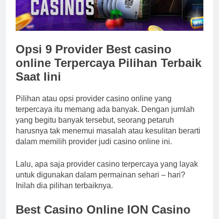
Opsi 9 Provider Best casino
online Terpercaya Pilihan Terbaik
Saat Iini
Pilihan atau opsi provider casino online yang
terpercaya itu memang ada banyak. Dengan jumlah
yang begitu banyak tersebut, seorang petaruh
harusnya tak menemui masalah atau kesulitan berarti
dalam memilih provider judi casino online ini.
Lalu, apa saja provider casino terpercaya yang layak
untuk digunakan dalam permainan sehari – hari?
Inilah dia pilihan terbaiknya.
Best Casino Online ION Casino