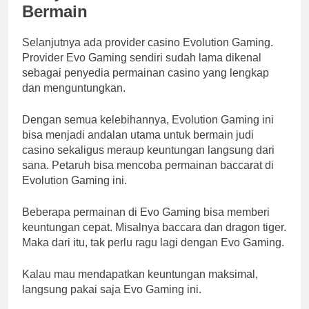
Bermain
Selanjutnya ada provider casino Evolution Gaming.
Provider Evo Gaming sendiri sudah lama dikenal
sebagai penyedia permainan casino yang lengkap
dan menguntungkan.
Dengan semua kelebihannya, Evolution Gaming ini
bisa menjadi andalan utama untuk bermain judi
casino sekaligus meraup keuntungan langsung dari
sana. Petaruh bisa mencoba permainan baccarat di
Evolution Gaming ini.
Beberapa permainan di Evo Gaming bisa memberi
keuntungan cepat. Misalnya baccara dan dragon tiger.
Maka dari itu, tak perlu ragu lagi dengan Evo Gaming.
Kalau mau mendapatkan keuntungan maksimal,
langsung pakai saja Evo Gaming ini.