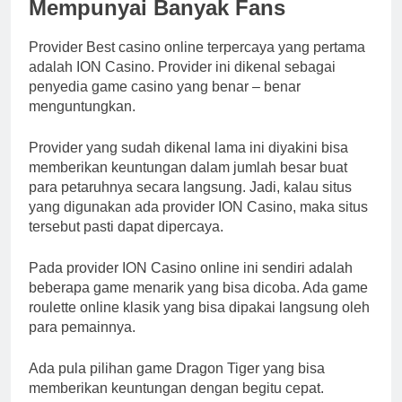
Mempunyai Banyak Fans
Provider Best casino online terpercaya yang pertama
adalah ION Casino. Provider ini dikenal sebagai
penyedia game casino yang benar – benar
menguntungkan.
Provider yang sudah dikenal lama ini diyakini bisa
memberikan keuntungan dalam jumlah besar buat
para petaruhnya secara langsung. Jadi, kalau situs
yang digunakan ada provider ION Casino, maka situs
tersebut pasti dapat dipercaya.
Pada provider ION Casino online ini sendiri adalah
beberapa game menarik yang bisa dicoba. Ada game
roulette online klasik yang bisa dipakai langsung oleh
para pemainnya.
Ada pula pilihan game Dragon Tiger yang bisa
memberikan keuntungan dengan begitu cepat.