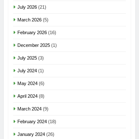
July 2026
(21)
March 2026
(5)
February 2026
(16)
December 2025
(1)
July 2025
(3)
July 2024
(1)
May 2024
(6)
April 2024
(8)
March 2024
(9)
February 2024
(18)
January 2024
(26)