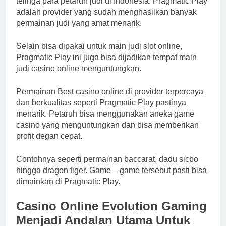
telinga para petaruh judi di Indonesia. Pragmatic Play
adalah provider yang sudah menghasilkan banyak
permainan judi yang amat menarik.
Selain bisa dipakai untuk main judi slot online,
Pragmatic Play ini juga bisa dijadikan tempat main
judi casino online menguntungkan.
Permainan Best casino online di provider terpercaya
dan berkualitas seperti Pragmatic Play pastinya
menarik. Petaruh bisa menggunakan aneka game
casino yang menguntungkan dan bisa memberikan
profit degan cepat.
Contohnya seperti permainan baccarat, dadu sicbo
hingga dragon tiger. Game – game tersebut pasti bisa
dimainkan di Pragmatic Play.
Casino Online Evolution Gaming
Menjadi Andalan Utama Untuk