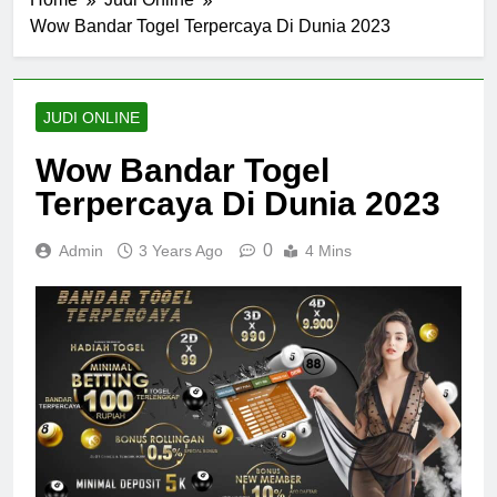
Wow Bandar Togel Terpercaya Di Dunia 2023
JUDI ONLINE
Wow Bandar Togel
Terpercaya Di Dunia 2023
0
Admin
3 Years Ago
4 Mins