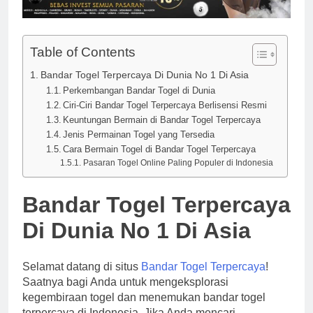
Table of Contents
Bandar Togel Terpercaya Di Dunia No 1 Di Asia
Perkembangan Bandar Togel di Dunia
Ciri-Ciri Bandar Togel Terpercaya Berlisensi Resmi
Keuntungan Bermain di Bandar Togel Terpercaya
Jenis Permainan Togel yang Tersedia
Cara Bermain Togel di Bandar Togel Terpercaya
Pasaran Togel Online Paling Populer di Indonesia
Bandar Togel Terpercaya
Di Dunia No 1 Di Asia
Selamat datang di situs
Bandar Togel Terpercaya
!
Saatnya bagi Anda untuk mengeksplorasi
kegembiraan togel dan menemukan bandar togel
terpercaya di Indonesia. Jika Anda mencari