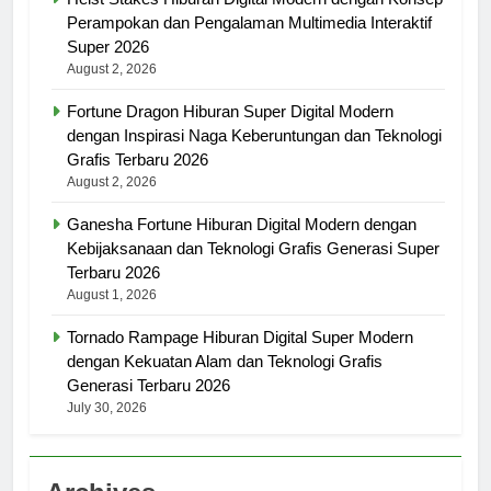
Perampokan dan Pengalaman Multimedia Interaktif
Super 2026
August 2, 2026
Fortune Dragon Hiburan Super Digital Modern
dengan Inspirasi Naga Keberuntungan dan Teknologi
Grafis Terbaru 2026
August 2, 2026
Ganesha Fortune Hiburan Digital Modern dengan
Kebijaksanaan dan Teknologi Grafis Generasi Super
Terbaru 2026
August 1, 2026
Tornado Rampage Hiburan Digital Super Modern
dengan Kekuatan Alam dan Teknologi Grafis
Generasi Terbaru 2026
July 30, 2026