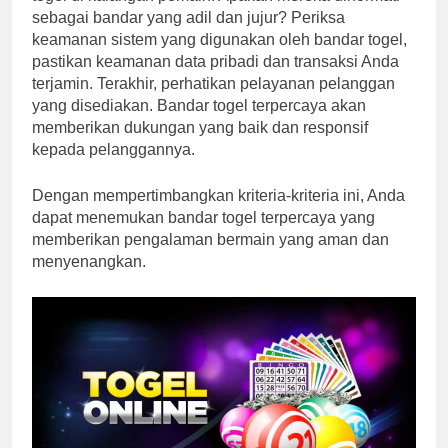
sebagai bandar yang adil dan jujur? Periksa
keamanan sistem yang digunakan oleh bandar togel,
pastikan keamanan data pribadi dan transaksi Anda
terjamin. Terakhir, perhatikan pelayanan pelanggan
yang disediakan. Bandar togel terpercaya akan
memberikan dukungan yang baik dan responsif
kepada pelanggannya.
Dengan mempertimbangkan kriteria-kriteria ini, Anda
dapat menemukan bandar togel terpercaya yang
memberikan pengalaman bermain yang aman dan
menyenangkan.