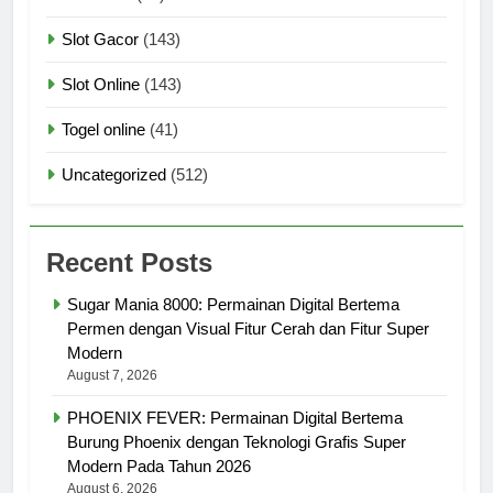
Slot Gacor
(143)
Slot Online
(143)
Togel online
(41)
Uncategorized
(512)
Recent Posts
Sugar Mania 8000: Permainan Digital Bertema
Permen dengan Visual Fitur Cerah dan Fitur Super
Modern
August 7, 2026
PHOENIX FEVER: Permainan Digital Bertema
Burung Phoenix dengan Teknologi Grafis Super
Modern Pada Tahun 2026
August 6, 2026