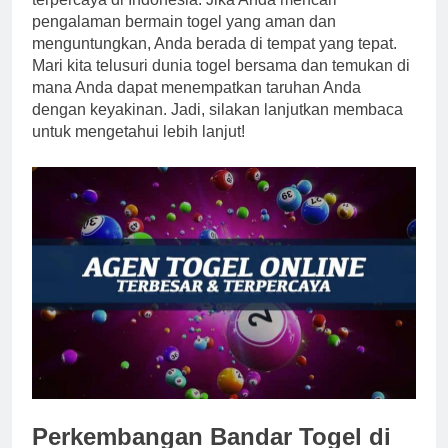
pengalaman bermain togel yang aman dan
menguntungkan, Anda berada di tempat yang tepat.
Mari kita telusuri dunia togel bersama dan temukan di
mana Anda dapat menempatkan taruhan Anda
dengan keyakinan. Jadi, silakan lanjutkan membaca
untuk mengetahui lebih lanjut!
Perkembangan Bandar Togel di