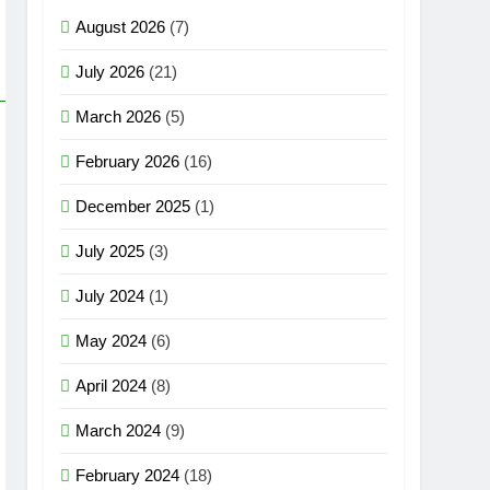
August 2026
(7)
July 2026
(21)
March 2026
(5)
February 2026
(16)
December 2025
(1)
July 2025
(3)
July 2024
(1)
May 2024
(6)
April 2024
(8)
March 2024
(9)
February 2024
(18)