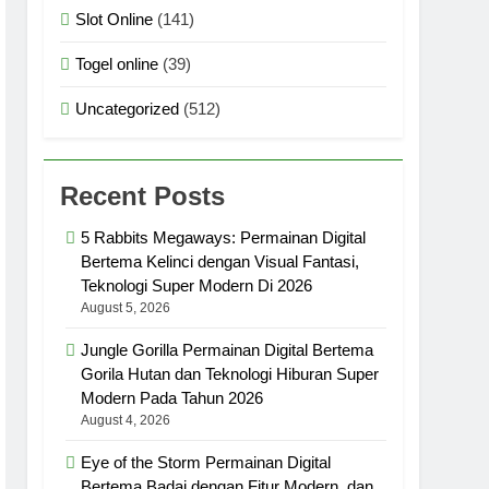
Slot Online
(141)
Togel online
(39)
Uncategorized
(512)
Recent Posts
5 Rabbits Megaways: Permainan Digital
Bertema Kelinci dengan Visual Fantasi,
Teknologi Super Modern Di 2026
August 5, 2026
Jungle Gorilla Permainan Digital Bertema
Gorila Hutan dan Teknologi Hiburan Super
Modern Pada Tahun 2026
August 4, 2026
Eye of the Storm Permainan Digital
Bertema Badai dengan Fitur Modern, dan