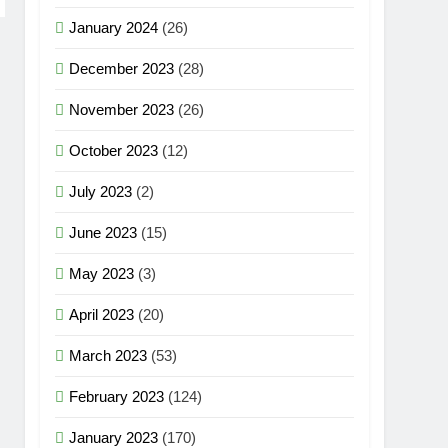
January 2024
(26)
December 2023
(28)
November 2023
(26)
October 2023
(12)
July 2023
(2)
June 2023
(15)
May 2023
(3)
April 2023
(20)
March 2023
(53)
February 2023
(124)
January 2023
(170)