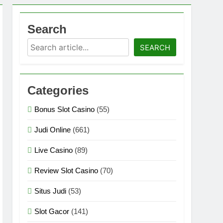
laman Multimedia Interaktif Super 2026
Search
Search
ntungan dan Teknologi Grafis Terbaru
SEARCH
Categories
Bonus Slot Casino
(55)
Judi Online
(661)
Live Casino
(89)
Review Slot Casino
(70)
Situs Judi
(53)
Slot Gacor
(141)