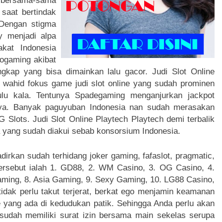
g bersama-sama
 saat bertindak
 Dengan stigma
y menjadi alpa
kat Indonesia
rogaming akibat
ngkap yang bisa dimainkan lalu gacor. Judi Slot Online
wahid fokus game judi slot online yang sudah prominen
lu kala. Tentunya Spadegaming menganjurkan jackpot
anya. Banyak paguyuban Indonesia nan sudah merasakan
 Slots. Judi Slot Online Playtech Playtech demi terbalik
a yang sudah diakui sebab konsorsium Indonesia.
irkan sudah terhidang joker gaming, fafaslot, pragmatic,
tersebut ialah 1. GD88, 2. WM Casino, 3. OG Casino, 4.
aming, 8. Asia Gaming, 9. Sexy Gaming, 10. LG88 Casino,
tidak perlu takut terjerat, berkat ego menjamin keamanan
e yang ada di kedudukan patik. Sehingga Anda perlu akan
udah memiliki surat izin bersama main sekelas serupa