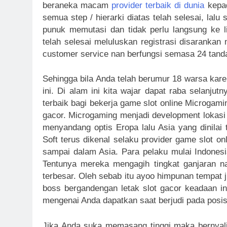
beraneka macam
provider terbaik di dunia
kepad
semua step / hierarki diatas telah selesai, la
punuk memutasi dan tidak perlu langsung ke
telah selesai meluluskan registrasi disarank
customer service nan berfungsi semasa 24 tand
Sehingga bila Anda telah berumur 18 warsa kare
ini. Di alam ini kita wajar dapat raba selanj
terbaik bagi bekerja game slot online Microgami
gacor. Microgaming menjadi development lokasi 
menyandang optis Eropa lalu Asia yang dinilai 
Soft terus dikenal selaku provider game slot o
sampai dalam Asia. Para pelaku mulai Indones
Tentunya mereka mengagih tingkat ganjaran na
terbesar. Oleh sebab itu ayoo himpunan tempat j
boss bergandengan letak slot gacor keadaan 
mengenai Anda dapatkan saat berjudi pada posis
Jika Anda suka memasang tinggi maka bernyali