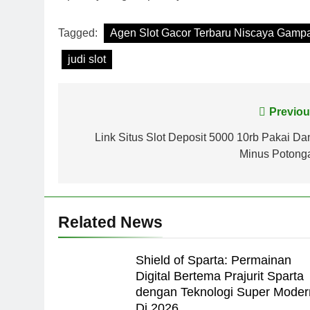
Tagged:
Agen Slot Gacor Terbaru Niscaya Gamp
judi slot
Post
Previou
navigation
Link Situs Slot Deposit 5000 10rb Pakai Da
Minus Potong
Related News
Shield of Sparta: Permainan
Digital Bertema Prajurit Sparta
dengan Teknologi Super Moder
Di 2026