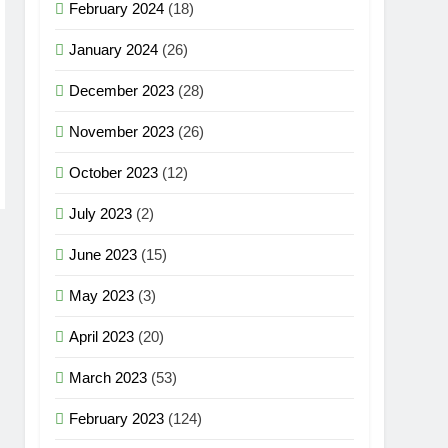
February 2024
(18)
January 2024
(26)
December 2023
(28)
November 2023
(26)
October 2023
(12)
July 2023
(2)
June 2023
(15)
May 2023
(3)
April 2023
(20)
March 2023
(53)
February 2023
(124)