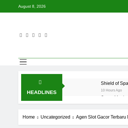
Skip
August 8, 2026
to
content
Shield of Sp
10 Hours Ago
HEADLINES
Sugar Mania 
1 Day Ago
PHOENIX FEV
Home
Uncategorized
Agen Slot Gacor Terbaru
2026
2 Days Ago