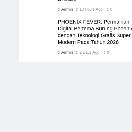
Admin
10 Hours Ago
0
PHOENIX FEVER: Permainan
Digital Bertema Burung Phoeni
dengan Teknologi Grafis Super
Modern Pada Tahun 2026
Admin
2 Days Ago
0