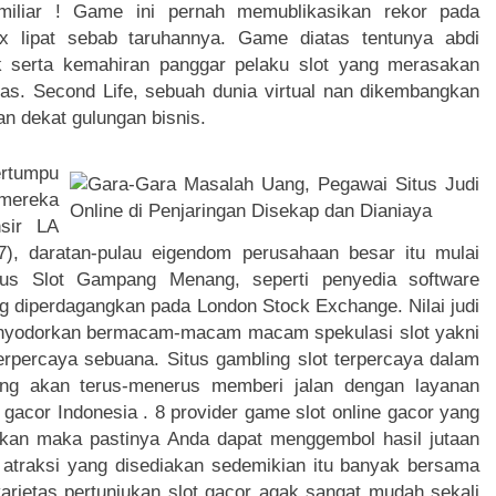
miliar ! Game ini pernah memublikasikan rekor pada
 lipat sebab taruhannya. Game diatas tentunya abdi
k serta kemahiran panggar pelaku slot yang merasakan
as. Second Life, sebuah dunia virtual nan dikembangkan
n dekat gulungan bisnis.
ertumpu
 mereka
nsir LA
07), daratan-pulau eigendom perusahaan besar itu mulai
tus Slot Gampang Menang, seperti penyedia software
ng diperdagangkan pada London Stock Exchange. Nilai judi
menyodorkan bermacam-macam macam spekulasi slot yakni
 terpercaya sebuana. Situs gambling slot terpercaya dalam
ang akan terus-menerus memberi jalan dengan layanan
 gacor Indonesia . 8 provider game slot online gacor yang
kan maka pastinya Anda dapat menggembol hasil jutaan
 atraksi yang disediakan sedemikian itu banyak bersama
varietas pertunjukan slot gacor agak sangat mudah sekali