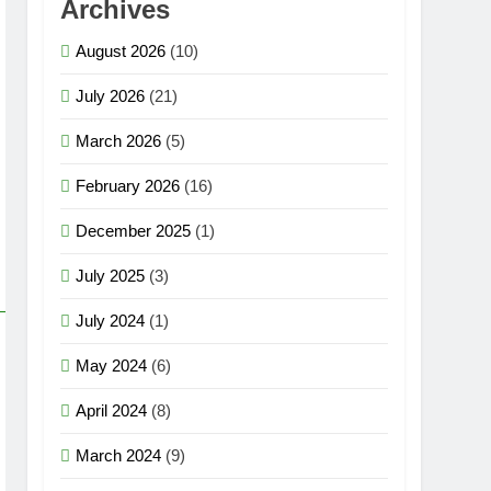
Archives
August 2026
(10)
July 2026
(21)
March 2026
(5)
February 2026
(16)
December 2025
(1)
July 2025
(3)
July 2024
(1)
May 2024
(6)
April 2024
(8)
March 2024
(9)