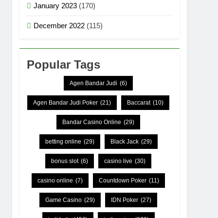
January 2023
(170)
December 2022
(115)
Popular Tags
Agen Bandar Judi
(6)
Agen Bandar Judi Poker
(21)
Baccarat
(10)
Bandar Casino Online
(29)
betting online
(29)
Black Jack
(29)
bonus slot
(6)
casino live
(30)
casino online
(7)
Countdown Poker
(11)
Game Casino
(29)
IDN Poker
(27)