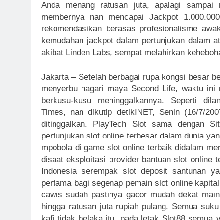
Anda menang ratusan juta, apalagi sampai 
membernya nan mencapai Jackpot 1.000.000x
rekomendasikan berasas profesionalisme awa
kemudahan jackpot dalam pertunjukan dalam at
akibat Linden Labs, sempat melahirkan keheboha
Jakarta – Setelah berbagai rupa kongsi besar b
menyerbu nagari maya Second Life, waktu ini
berkusu-kusu meninggalkannya. Seperti dila
Times, nan dikutip detikINET, Senin (16/7/20
ditinggalkan. PlayTech Slot sama dengan Si
pertunjukan slot online terbesar dalam dunia ya
mpobola di game slot online terbaik didalam 
disaat eksploitasi provider bantuan slot online
Indonesia serempak slot deposit santunan y
pertama bagi segenap pemain slot online kapital
cawis sudah pastinya gacor mudah dekat main
hingga ratusan juta rupiah pulang. Semua suku
kafi tidak belaka itu, pada letak Slot88 semua 