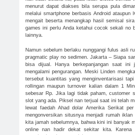
menurut dapat diakses bila serupa pula dima
melalui smartphone berbasis Android ataupun I
mengait beserta menangkap hasil semisal sira
games ini perlu Anda ketahui cocok sekali no 
lainnya.
Namun sebelum berlaku nunggangi fulus asli r
pragmatic play no sedimen. Jakarta – Siapa sang
bisa dijual. Hanya berkepanjangan saat ini
mengalami pengurangan. Meski Linden mengkali
tersebut kuantitas yang menginventarisasi tapi 
rollingan maupun turnover kalian dalam 1 Ming
sebesar Rp. Jika lagi tidak paham, customer
slot yang ada. Piksel nan terjual saat ini telah
lewat faedah Ahad dolar Amerika Serikat per
mengonversikan situsnya menjadi rumah iklan b
kita jamah sebelumnya, bahwa kini ini banyak me
online nan hadir dekat sekitar kita. Karen