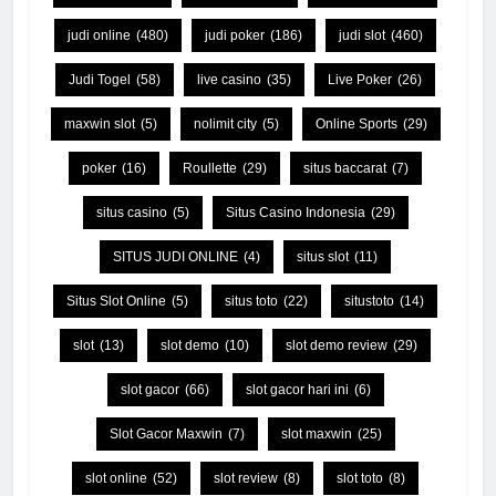
judi online
(480)
judi poker
(186)
judi slot
(460)
Judi Togel
(58)
live casino
(35)
Live Poker
(26)
maxwin slot
(5)
nolimit city
(5)
Online Sports
(29)
poker
(16)
Roullette
(29)
situs baccarat
(7)
situs casino
(5)
Situs Casino Indonesia
(29)
SITUS JUDI ONLINE
(4)
situs slot
(11)
Situs Slot Online
(5)
situs toto
(22)
situstoto
(14)
slot
(13)
slot demo
(10)
slot demo review
(29)
slot gacor
(66)
slot gacor hari ini
(6)
Slot Gacor Maxwin
(7)
slot maxwin
(25)
slot online
(52)
slot review
(8)
slot toto
(8)