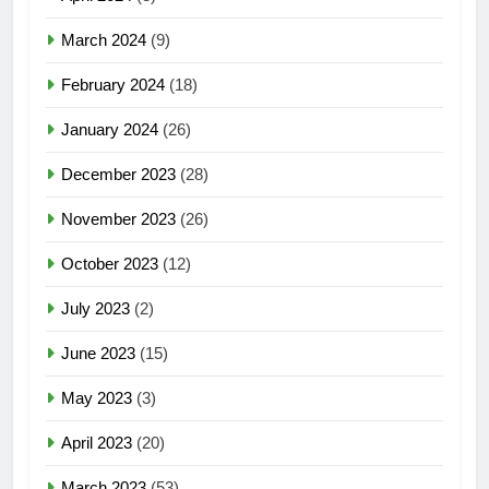
March 2024
(9)
February 2024
(18)
January 2024
(26)
December 2023
(28)
November 2023
(26)
October 2023
(12)
July 2023
(2)
June 2023
(15)
May 2023
(3)
April 2023
(20)
March 2023
(53)