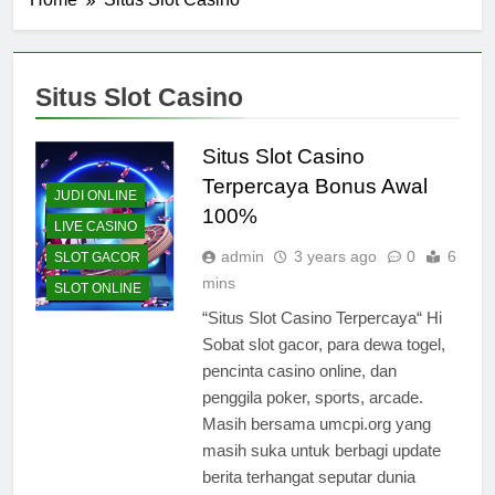
Situs Slot Casino
Situs Slot Casino
Terpercaya Bonus Awal
JUDI ONLINE
100%
LIVE CASINO
admin
3 years ago
0
6
SLOT GACOR
mins
SLOT ONLINE
“Situs Slot Casino Terpercaya“ Hi
Sobat slot gacor, para dewa togel,
pencinta casino online, dan
penggila poker, sports, arcade.
Masih bersama umcpi.org yang
masih suka untuk berbagi update
berita terhangat seputar dunia