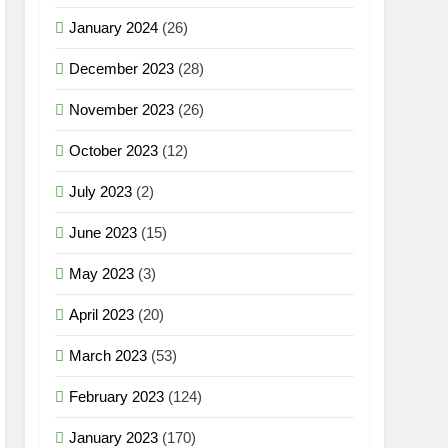
January 2024
(26)
December 2023
(28)
November 2023
(26)
October 2023
(12)
July 2023
(2)
June 2023
(15)
May 2023
(3)
April 2023
(20)
March 2023
(53)
February 2023
(124)
January 2023
(170)