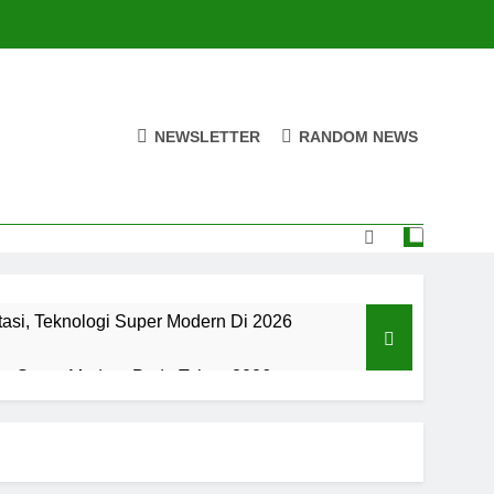
NEWSLETTER
RANDOM NEWS
tasi, Teknologi Super Modern Di 2026
uran Super Modern Pada Tahun 2026
n Teknologi Super Masa Kini Di 2026
ngalaman Hiburan Interaktif Di 2026