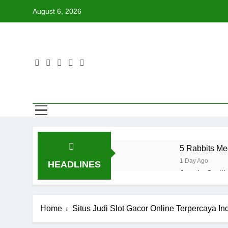
Skip
August 6, 2026
to
content
5 Rabbits Me
1 Day Ago
HEADLINES
Jungle Goril
2 Days Ago
Eye of the S
Home
Situs Judi Slot Gacor Online Terpercaya In
3 Days Ago
Starz Megawa