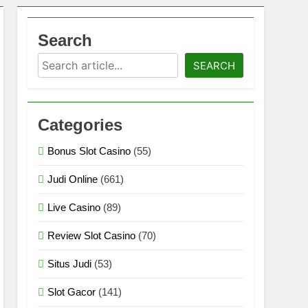
laman Multimedia Interaktif Super 2026
Search
Search
ntungan dan Teknologi Grafis Terbaru
SEARCH
Categories
Bonus Slot Casino
(55)
Judi Online
(661)
Live Casino
(89)
Review Slot Casino
(70)
Situs Judi
(53)
Slot Gacor
(141)