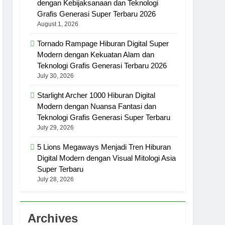
dengan Kebijaksanaan dan Teknologi
Grafis Generasi Super Terbaru 2026
August 1, 2026
Tornado Rampage Hiburan Digital Super
Modern dengan Kekuatan Alam dan
Teknologi Grafis Generasi Terbaru 2026
July 30, 2026
Starlight Archer 1000 Hiburan Digital
Modern dengan Nuansa Fantasi dan
Teknologi Grafis Generasi Super Terbaru
July 29, 2026
5 Lions Megaways Menjadi Tren Hiburan
Digital Modern dengan Visual Mitologi Asia
Super Terbaru
July 28, 2026
Archives