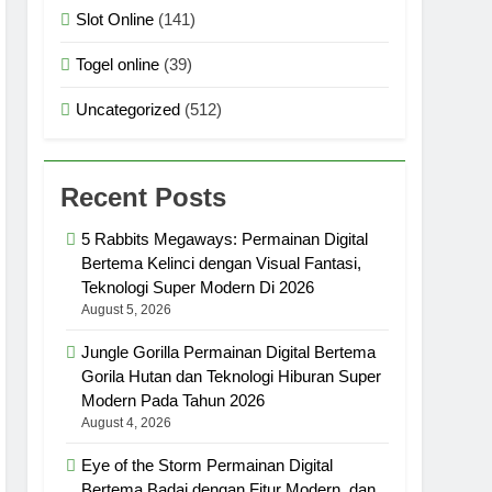
Slot Online
(141)
Togel online
(39)
Uncategorized
(512)
Recent Posts
5 Rabbits Megaways: Permainan Digital
Bertema Kelinci dengan Visual Fantasi,
Teknologi Super Modern Di 2026
August 5, 2026
Jungle Gorilla Permainan Digital Bertema
Gorila Hutan dan Teknologi Hiburan Super
Modern Pada Tahun 2026
August 4, 2026
Eye of the Storm Permainan Digital
Bertema Badai dengan Fitur Modern, dan