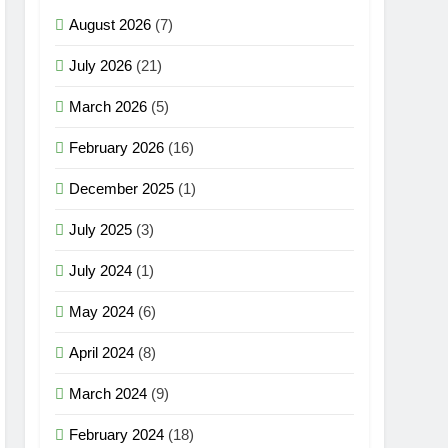
August 2026
(7)
July 2026
(21)
March 2026
(5)
February 2026
(16)
December 2025
(1)
July 2025
(3)
July 2024
(1)
May 2024
(6)
April 2024
(8)
March 2024
(9)
February 2024
(18)