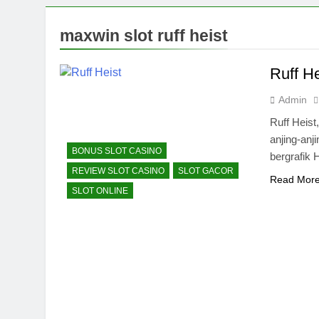
Jungle Goril
4 Days Ago
maxwin slot ruff heist
Eye of the S
5 Days Ago
Ruff He
Starz Megawa
5 Days Ago
Admin
Ruff Heis
anjing-anj
BONUS SLOT CASINO
bergrafik H
REVIEW SLOT CASINO
SLOT GACOR
Read Mor
SLOT ONLINE