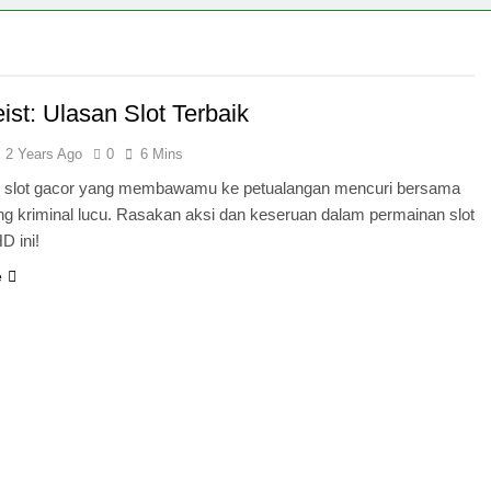
la Permainan Digital Bertema Gorila Hutan dan Teknologi Hib
torm Permainan Digital Bertema Badai dengan Fitur Modern, da
ist: Ulasan Slot Terbaik
ys Permainan Digital Bertema Bintang Teknologi Super dan Pe
2 Years Ago
0
6 Mins
t, slot gacor yang membawamu ke petualangan mencuri bersama
ing kriminal lucu. Rasakan aksi dan keseruan dalam permainan slot
D ini!
e