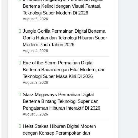
Bertema Kelinci dengan Visual Fantasi,
Teknologi Super Modern Di 2026
August 5, 2026
Jungle Gorilla Permainan Digital Bertema
Gorila Hutan dan Teknologi Hiburan Super
Modern Pada Tahun 2026
August 4, 2026
Eye of the Storm Permainan Digital
Bertema Badai dengan Fitur Modern, dan
Teknologi Super Masa Kini Di 2026
August 3, 2026
Starz Megaways Permainan Digital
Bertema Bintang Teknologi Super dan
Pengalaman Hiburan Interaktif Di 2026
August 3, 2026
Heist Stakes Hiburan Digital Modern
dengan Konsep Perampokan dan