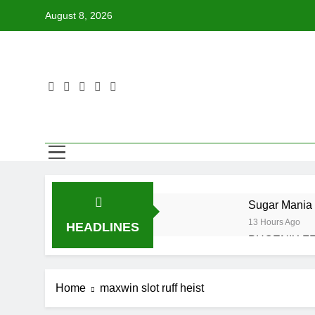
Skip
August 8, 2026
to
content
Sugar Mania 
13 Hours Ago
HEADLINES
PHOENIX FEV
2026
1 Day Ago
5 Rabbits Me
Home
maxwin slot ruff heist
3 Days Ago