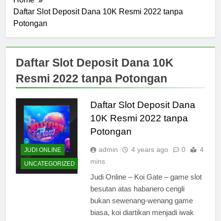
Daftar Slot Deposit Dana 10K Resmi 2022 tanpa
Potongan
Daftar Slot Deposit Dana 10K
Resmi 2022 tanpa Potongan
Daftar Slot Deposit Dana
10K Resmi 2022 tanpa
Potongan
admin
4 years ago
0
4
JUDI ONLINE
mins
UNCATEGORIZED
Judi Online – Koi Gate – game slot
besutan atas habanero cengli
bukan sewenang-wenang game
biasa, koi diartikan menjadi iwak