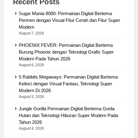
Recent Posts
Sugar Mania 8000: Permainan Digital Bertema
Permen dengan Visual Fitur Cerah dan Fitur Super
Modern
August 7, 2026
PHOENIX FEVER: Permainan Digital Bertema
Burung Phoenix dengan Teknologi Grafis Super
Modern Pada Tahun 2026
August 6, 2026
5 Rabbits Megaways: Permainan Digital Bertema
Kelinci dengan Visual Fantasi, Teknologi Super
Modern Di 2026
August 5, 2026
Jungle Gorilla Permainan Digital Bertema Gorila
Hutan dan Teknologi Hiburan Super Modern Pada
Tahun 2026
August 4, 2026