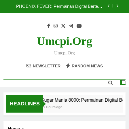
Skip
Modern
PHOENIX FEVER: Permainan Digital Bertema
to
Burung Phoenix dengan Teknologi Grafis Super
Modern Pada Tahun 2026
content
5 Rabbits Megaways: Permainan Digital Bertema
Kelinci dengan Visual Fantasi, Teknologi Super
Modern Di 2026
Jungle Gorilla Permainan Digital Bertema Gorila
Hutan dan Teknologi Hiburan Super Modern Pada
Umcpi.org
Tahun 2026
Sugar Mania 8000: Permainan Digital Bertema
Permen dengan Visual Fitur Cerah dan Fitur Super
Umcpi.org
Modern
PHOENIX FEVER: Permainan Digital Bertema
Burung Phoenix dengan Teknologi Grafis Super
NEWSLETTER
Modern Pada Tahun 2026
RANDOM NEWS
5 Rabbits Megaways: Permainan Digital Bertema
Kelinci dengan Visual Fantasi, Teknologi Super
Modern Di 2026
Jungle Gorilla Permainan Digital Bertema Gorila
Hutan dan Teknologi Hiburan Super Modern Pada
Tahun 2026
Sugar Mania 8000: Permainan Digital Berte
HEADLINES
15 Hours Ago
Home