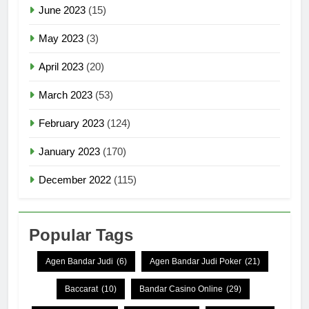
June 2023
(15)
May 2023
(3)
April 2023
(20)
March 2023
(53)
February 2023
(124)
January 2023
(170)
December 2022
(115)
Popular Tags
Agen Bandar Judi
(6)
Agen Bandar Judi Poker
(21)
Baccarat
(10)
Bandar Casino Online
(29)