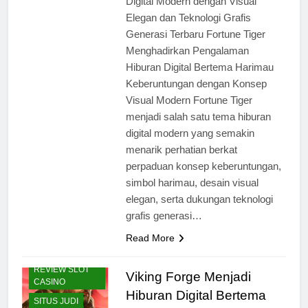
Digital Modern dengan Visual
Elegan dan Teknologi Grafis
Generasi Terbaru Fortune Tiger
Menghadirkan Pengalaman
Hiburan Digital Bertema Harimau
Keberuntungan dengan Konsep
Visual Modern Fortune Tiger
menjadi salah satu tema hiburan
digital modern yang semakin
menarik perhatian berkat
perpaduan konsep keberuntungan,
simbol harimau, desain visual
elegan, serta dukungan teknologi
BONUS SLOT
CASINO
grafis generasi…
JUDI ONLINE
Read More
LIVE CASINO
REVIEW SLOT
Viking Forge Menjadi
CASINO
Hiburan Digital Bertema
SITUS JUDI