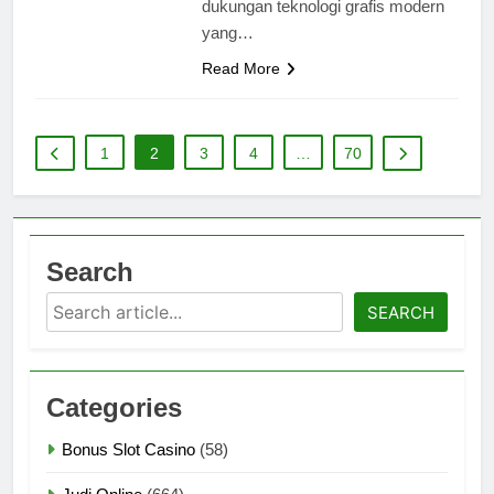
dukungan teknologi grafis modern
yang…
Read More
1
2
3
4
…
70
Search
Search
SEARCH
Categories
Bonus Slot Casino
(58)