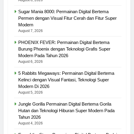
August 8, 2026
Sugar Mania 8000: Permainan Digital Bertema
Permen dengan Visual Fitur Cerah dan Fitur Super
Modern
August 7, 2026
PHOENIX FEVER: Permainan Digital Bertema
Burung Phoenix dengan Teknologi Grafis Super
Modern Pada Tahun 2026
August 6, 2026
5 Rabbits Megaways: Permainan Digital Bertema
Kelinci dengan Visual Fantasi, Teknologi Super
Modern Di 2026
August 5, 2026
Jungle Gorilla Permainan Digital Bertema Gorila
Hutan dan Teknologi Hiburan Super Modern Pada
Tahun 2026
August 4, 2026