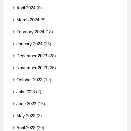
April 2024
(8)
March 2024
(9)
February 2024
(18)
January 2024
(26)
December 2023
(28)
November 2023
(26)
October 2023
(12)
July 2023
(2)
June 2023
(15)
May 2023
(3)
April 2023
(20)