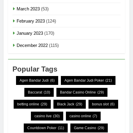
March 2023
(53)
February 2023
(124)
January 2023
(170)
December 2022
(115)
Popular Tags
Agen Bandar Judi
(6)
Agen Bandar Judi Poker
(21)
Baccarat
(10)
Bandar Casino Online
(29)
betting online
(29)
Black Jack
(29)
bonus slot
(6)
casino live
(30)
casino online
(7)
Countdown Poker
(11)
Game Casino
(29)