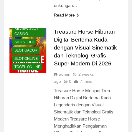
CASINO
dukungan…
JUDI ONLINE
Read More
LIVE CASINO
REVIEW SLOT
Treasure Horse Hiburan
CASINO
Digital Bertema Kuda
SITUS JUDI
dengan Visual Sinematik
SLOT GACOR
dan Teknologi Grafis
SLOT ONLINE
Super Modern Di 2026
TOGEL ONLINE
admin
2 weeks
ago
0
7 mins
Treasure Horse Menjadi Tren
Hiburan Digital Bertema Kuda
Legendaris dengan Visual
Sinematik dan Teknologi Grafis
Modern Treasure Horse
Menghadirkan Pengalaman