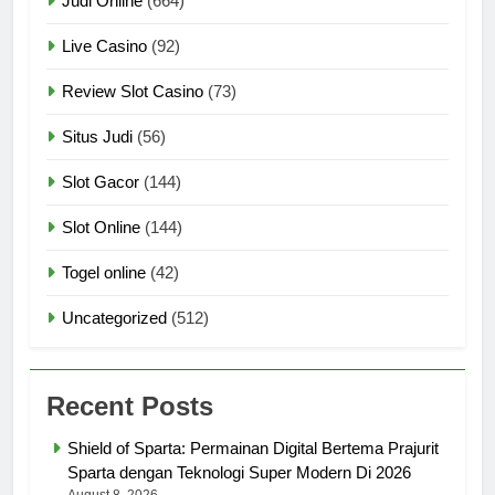
Judi Online
(664)
Live Casino
(92)
Review Slot Casino
(73)
Situs Judi
(56)
Slot Gacor
(144)
Slot Online
(144)
Togel online
(42)
Uncategorized
(512)
Recent Posts
Shield of Sparta: Permainan Digital Bertema Prajurit
Sparta dengan Teknologi Super Modern Di 2026