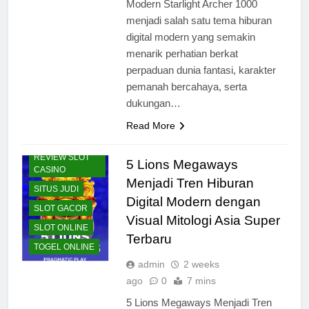
Modern Starlight Archer 1000
menjadi salah satu tema hiburan
digital modern yang semakin
menarik perhatian berkat
perpaduan dunia fantasi, karakter
pemanah bercahaya, serta
BONUS SLOT
CASINO
dukungan…
JUDI ONLINE
Read More
LIVE CASINO
REVIEW SLOT
5 Lions Megaways
CASINO
Menjadi Tren Hiburan
SITUS JUDI
Digital Modern dengan
SLOT GACOR
Visual Mitologi Asia Super
SLOT ONLINE
Terbaru
TOGEL ONLINE
admin
2 weeks
ago
0
7 mins
5 Lions Megaways Menjadi Tren