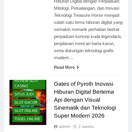
Hiburan Digital dengan Perpaduan
Mitologi, Petualangan, dan Inovasi
Teknologi Treasure Horse menjadi
salah satu tema hiburan digital yang
semakin menarik perhatian berkat
perpaduan konsep kuda legendaris,
perjalanan mencari harta karun,
serta dukungan teknologi grafis
BONUS SLOT
CASINO
modern…
JUDI ONLINE
Read More
LIVE CASINO
REVIEW SLOT
Gates of Pyroth Inovasi
CASINO
Hiburan Digital Bertema
SITUS JUDI
Api dengan Visual
SLOT GACOR
Sinematik dan Teknologi
SLOT ONLINE
Super Modern 2026
TOGEL ONLINE
admin
2 weeks