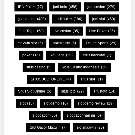
IDN Poker
(27)
judi bola
(456)
judi casino
(279)
judi online
(480)
judi poker
(186)
judi slot
(460)
Judi Togel
(58)
live casino
(35)
Live Poker
(26)
maxwin slot
(5)
nolimit city
(5)
Online Sports
(29)
poker
(16)
Roullette
(29)
situs baccarat
(7)
situs casino
(5)
Situs Casino Indonesia
(29)
SITUS JUDI ONLINE
(4)
situs slot
(11)
Situs Slot Online
(5)
situs toto
(22)
situstoto
(14)
slot
(13)
slot demo
(10)
slot demo review
(29)
slot gacor
(66)
slot gacor hari ini
(6)
Slot Gacor Maxwin
(7)
slot maxwin
(25)